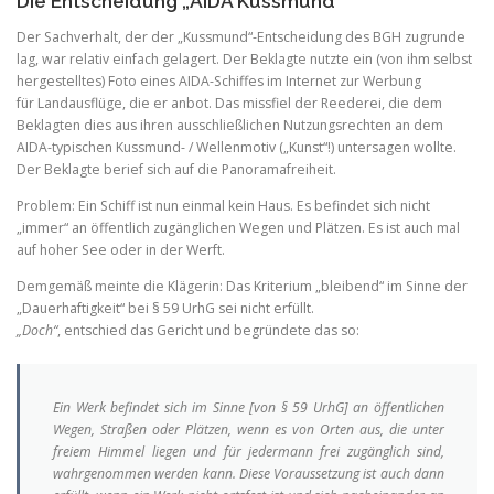
Die Entscheidung „AIDA Kussmund“
Der Sachverhalt, der der „Kussmund“-Entscheidung des BGH zugrunde
lag, war relativ einfach gelagert. Der Beklagte nutzte ein (von ihm selbst
hergestelltes) Foto eines AIDA-Schiffes im Internet zur Werbung
für Landausflüge, die er anbot. Das missfiel der Reederei, die dem
Beklagten dies aus ihren ausschließlichen Nutzungsrechten an dem
AIDA-typischen Kussmund- / Wellenmotiv („Kunst“!) untersagen wollte.
Der Beklagte berief sich auf die Panoramafreiheit.
Problem: Ein Schiff ist nun einmal kein Haus. Es befindet sich nicht
„immer“ an öffentlich zugänglichen Wegen und Plätzen. Es ist auch mal
auf hoher See oder in der Werft.
Demgemäß meinte die Klägerin: Das Kriterium „bleibend“ im Sinne der
„Dauerhaftigkeit“ bei § 59 UrhG sei nicht erfüllt.
„Doch“
, entschied das Gericht und begründete das so:
Ein Werk befindet sich im Sinne [von § 59 UrhG] an öffentlichen
Wegen, Straßen oder Plätzen, wenn es von Orten aus, die unter
freiem Himmel liegen und für jedermann frei zugänglich sind,
wahrgenommen werden kann. Diese Voraussetzung ist auch dann