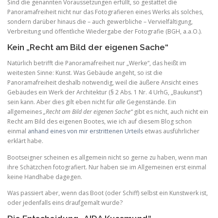
Sind die genannten Voraussetzungen erfüllt, so gestattet die
Panoramafreiheit nicht nur das Fotografieren eines Werks als solches,
sondern darüber hinaus die – auch gewerbliche – Vervielfältigung,
Verbreitung und öffentliche Wiedergabe der Fotografie (BGH, a.a.O.).
Kein „Recht am Bild der eigenen Sache“
Natürlich betrifft die Panoramafreiheit nur „Werke“, das heißt im
weitesten Sinne: Kunst. Was Gebäude angeht, so ist die
Panoramafreiheit deshalb notwendig, weil die äußere Ansicht eines
Gebäudes ein Werk der Architektur (§ 2 Abs. 1 Nr. 4 UrhG, „Baukunst“)
sein kann. Aber dies gilt eben nicht für
alle
Gegenstände. Ein
allgemeines
„Recht am Bild der eigenen Sache“
gibt es nicht, auch nicht ein
Recht am Bild des eigenen Bootes, wie ich auf diesem Blog schon
einmal
anhand eines von mir erstrittenen Urteils
etwas ausführlicher
erklärt habe.
Bootseigner scheinen es allgemein nicht so gerne zu haben, wenn man
ihre Schätzchen fotografiert. Nur haben sie im Allgemeinen erst einmal
keine Handhabe dagegen.
Was passiert aber, wenn das Boot (oder Schiff) selbst ein Kunstwerk ist,
oder jedenfalls eins draufgemalt wurde?