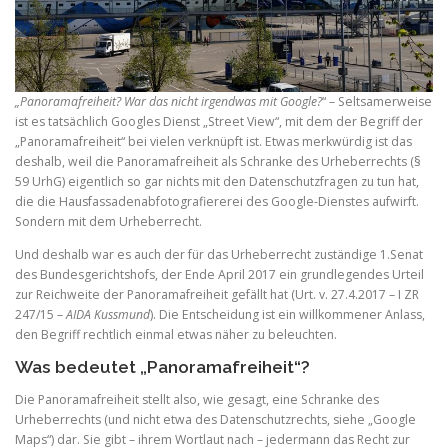
„Panoramafreiheit? War das nicht irgendwas mit Google?
“ – Seltsamerweise
ist es tatsächlich Googles Dienst „Street View“, mit dem der Begriff der
„Panoramafreiheit“ bei vielen verknüpft ist. Etwas merkwürdig ist das
deshalb, weil die Panoramafreiheit als Schranke des Urheberrechts (§
59 UrhG) eigentlich so gar nichts mit den Datenschutzfragen zu tun hat,
die die Hausfassadenabfotografiererei des Google-Dienstes aufwirft.
Sondern mit dem Urheberrecht.
Und deshalb war es auch der für das Urheberrecht zuständige 1.Senat
des Bundesgerichtshofs, der Ende April 2017 ein grundlegendes Urteil
zur Reichweite der Panoramafreiheit gefällt hat (Urt. v. 27.4.2017 – I ZR
247/15 –
AIDA Kussmund
). Die Entscheidung ist ein willkommener Anlass,
den Begriff rechtlich einmal etwas näher zu beleuchten.
Was bedeutet „Panoramafreiheit“?
Die Panoramafreiheit stellt also, wie gesagt, eine Schranke des
Urheberrechts (und nicht etwa des Datenschutzrechts, siehe „Google
Maps“) dar. Sie gibt – ihrem Wortlaut nach – jedermann das Recht zur