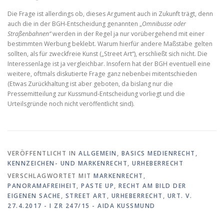
Die Frage ist allerdings ob, dieses Argument auch in Zukunft trägt, denn
auch die in der BGH-Entscheidung genannten „
Omnibusse oder
Straßenbahnen“
werden in der Regel ja nur vorübergehend mit einer
bestimmten Werbung beklebt. Warum hierfür andere Maßstäbe gelten
sollten, als für zweckfreie Kunst („Street Art“), erschließt sich nicht. Die
Interessenlage ist ja vergleichbar. Insofern hat der BGH eventuell eine
weitere, oftmals diskutierte Frage ganz nebenbei mitentschieden
(Etwas Zurückhaltung ist aber geboten, da bislang nur die
Pressemitteilung zur Kussmund-Entscheidung vorliegt und die
Urteilsgründe noch nicht veröffentlicht sind).
VERÖFFENTLICHT IN
ALLGEMEIN
,
BASICS MEDIENRECHT
,
KENNZEICHEN- UND MARKENRECHT
,
URHEBERRECHT
VERSCHLAGWORTET MIT
MARKENRECHT
,
PANORAMAFREIHEIT
,
PASTE UP
,
RECHT AM BILD DER
EIGENEN SACHE
,
STREET ART
,
URHEBERRECHT
,
URT. V.
27.4.2017 - I ZR 247/15 - AIDA KUSSMUND