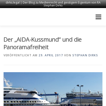
dirks.legal | Der Blog zu Medienrecht und geistigem Eigentum von RA
Stephan Dirks
Zum
Inhalt
Menü
springen
START
KONTAKT
RECHTSANWALT DIRKS
Der „AIDA-Kussmund“ und die
Panoramafreiheit
MEDIEN
IMPRESSUM
VERÖFFENTLICHT AM
29. APRIL 2017
VON
STEPHAN DIRKS