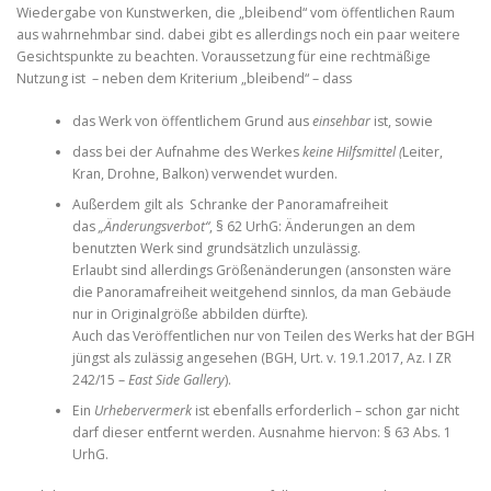
Wiedergabe von Kunstwerken, die „bleibend“ vom öffentlichen Raum
aus wahrnehmbar sind. dabei gibt es allerdings noch ein paar weitere
Gesichtspunkte zu beachten. Voraussetzung für eine rechtmäßige
Nutzung ist – neben dem Kriterium „bleibend“ – dass
das Werk von öffentlichem Grund aus
einsehbar
ist, sowie
dass bei der Aufnahme des Werkes
keine Hilfsmittel (
Leiter,
Kran, Drohne, Balkon) verwendet wurden.
Außerdem gilt als Schranke der Panoramafreiheit
das
„Änderungsverbot“
, § 62 UrhG: Änderungen an dem
benutzten Werk sind grundsätzlich unzulässig.
Erlaubt sind allerdings Größenänderungen (ansonsten wäre
die Panoramafreiheit weitgehend sinnlos, da man Gebäude
nur in Originalgröße abbilden dürfte).
Auch das Veröffentlichen nur von Teilen des Werks hat der BGH
jüngst als zulässig angesehen (BGH, Urt. v. 19.1.2017, Az. I ZR
242/15 –
East Side Gallery
).
Ein
Urhebervermerk
ist ebenfalls erforderlich – schon gar nicht
darf dieser entfernt werden. Ausnahme hiervon: § 63 Abs. 1
UrhG.