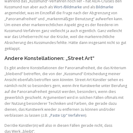
während das „Kussmund“-Verfahren noch lief – hat AIDA-Cruises den
Kussmund nun aber auch als
Wort-/Bildmarke
und als
Bildmarke
angemeldet, was im Einzelfall die Frage nach der Abgrenzung von
„Panoramafreiheit“ und „markenmäßiger Benutzung“ aufwerfen kann.
Um einen eher markenrechtlichen Aspekt ging es der Reederei im
Kussmund-Verfahren ganz vielleicht ja auch eigentlich. Ganz vielleicht
war das Urheberrecht nur die Krücke, weil die markenrechtliche
Absicherung des Kussmundes fehlte. Hätte dann insgesamt nicht so gut
geklappt.
Andere Konstellationen: „Street Art“
Es gibt andere Konstellationen der Panoramafreiheit, die das Kriterium
„bleibend“ betreffen, die von der „Kussmund“-Entscheidung meiner
Ansicht ebenfalls betroffen sein
könnten
. Street-Art Künstler sehen es
nämlich nicht so besonders gern, wenn ihre Kunstwerke unter Berufung
auf die Panoramafreiheit genutzt werden, besonders, wenn dies
gewerblich geschieht. Argumentiert wird in solchen Fällen oftmals mit
der Nutzung besonderer Techniken und Farben, die gerade dazu
dienen, das Kunstwerk wieder zu entfernen zu können und/oder
verblassen zu lassen (z.B.
„Paste Up“ Verfahren
).
Der/die Künstler(in) will also in diesen Fällen gerade nicht, dass
das Werk „bleibt“.