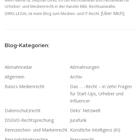
Mein Name ist Stephan Dirks. Ich bin Rechtsanwalt und Fachanwalt für
Urheber- und Medienrecht in der Kanzlei klkb. Rechtsanwälte.
[Über Mich]
DIRKS.LEGAL ist mein Blog zum Medien- und IT-Recht.
Blog-Kategorien:
Abmahnradar
Abmahnungen
Allgemein
Archiv
Basics Medienrecht
Das … -Recht – in zehn Fragen
für Start-Ups, Urheber und
Influencer
Datenschutzrecht
Dirks' Netzwelt
DSGVO-Rechtsprechung
Jurafunk
Kennzeichen- und Markenrecht
Künstliche Intelligenz (KI)
Persönlichkeitsrechte
Presserecht