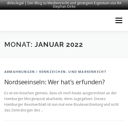
dirks.legal | Der Blog zu Medienrecht und geistigem Eigentum von RA
Stephan Dirks
Zum
Inhalt
Menü
springen
START
KONTAKT
RECHTSANWALT DIRKS
MONAT:
JANUAR 2022
MEDIEN
IMPRESSUM
ABMAHNUNGEN
/
KENNZEICHEN- UND MARKENRECHT
Nordseeinseln: Wer hat’s erfunden?
Es ist ein bisschen gemein, dass ich mich heute ausgerechnet an der
Hamburger Morgenpost abarbeite, denn zugegeben: Dieses
Hamburger Revolverblatt ist nun mal eine Boulevardzeitung und nicht
das Zentralorgan des …