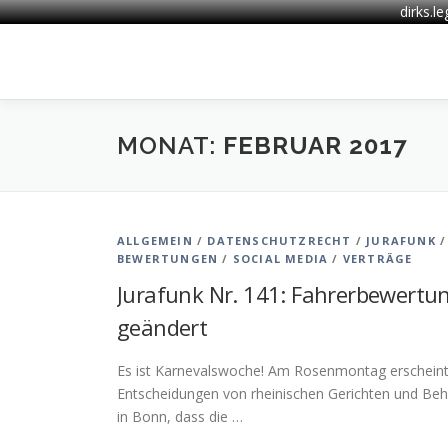
dirks.l
Zum
Inhalt
springen
MONAT:
FEBRUAR 2017
ALLGEMEIN
/
DATENSCHUTZRECHT
/
JURAFUNK
BEWERTUNGEN
/
SOCIAL MEDIA
/
VERTRÄGE
Jurafunk Nr. 141: Fahrerbewertung
geändert
Es ist Karnevalswoche! Am Rosenmontag erscheint 
Entscheidungen von rheinischen Gerichten und Be
in Bonn, dass die …