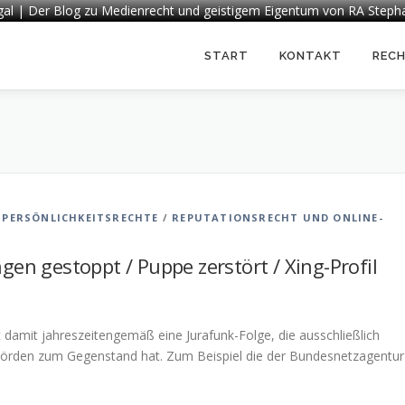
egal | Der Blog zu Medienrecht und geistigem Eigentum von RA Steph
START
KONTAKT
REC
/
PERSÖNLICHKEITSRECHTE
/
REPUTATIONSRECHT UND ONLINE-
en gestoppt / Puppe zerstört / Xing-Profil
damit jahreszeitengemäß eine Jurafunk-Folge, die ausschließlich
hörden zum Gegenstand hat. Zum Beispiel die der Bundesnetzagentur