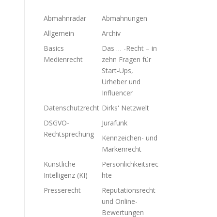
Abmahnradar
Abmahnungen
Allgemein
Archiv
Basics
Das … -Recht – in
Medienrecht
zehn Fragen für
Start-Ups,
Urheber und
Influencer
Datenschutzrecht
Dirks' Netzwelt
DSGVO-
Jurafunk
Rechtsprechung
Kennzeichen- und
Markenrecht
Künstliche
Persönlichkeitsrec
Intelligenz (KI)
hte
Presserecht
Reputationsrecht
und Online-
Bewertungen