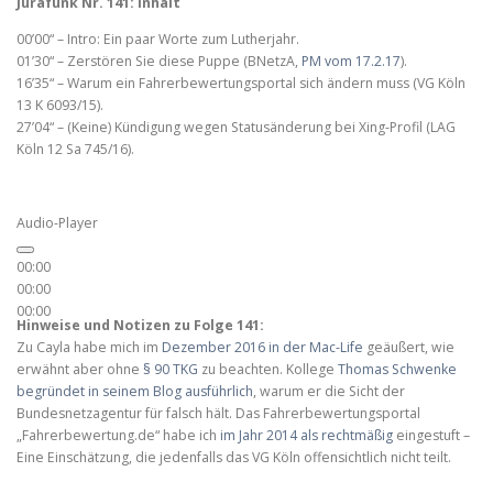
Jurafunk Nr. 141: Inhalt
00’00“ – Intro: Ein paar Worte zum Lutherjahr.
01’30“ – Zerstören Sie diese Puppe (BNetzA,
PM vom 17.2.17
).
16’35“ – Warum ein Fahrerbewertungsportal sich ändern muss (VG Köln
13 K 6093/15).
27’04“ – (Keine) Kündigung wegen Statusänderung bei Xing-Profil (LAG
Köln 12 Sa 745/16).
Audio-Player
00:00
00:00
00:00
Hinweise und Notizen zu Folge 141:
Zu Cayla habe mich im
Dezember 2016 in der Mac-Life
geäußert, wie
erwähnt aber ohne
§ 90 TKG
zu beachten. Kollege
Thomas Schwenke
begründet in seinem Blog ausführlich
, warum er die Sicht der
Bundesnetzagentur für falsch hält. Das Fahrerbewertungsportal
„Fahrerbewertung.de“ habe ich
im Jahr 2014 als rechtmäßig
eingestuft –
Eine Einschätzung, die jedenfalls das VG Köln offensichtlich nicht teilt.