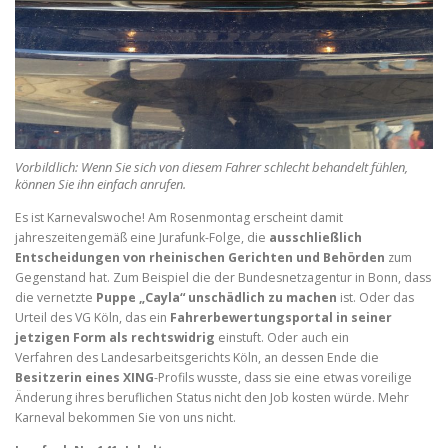
Vorbildlich: Wenn Sie sich von diesem Fahrer schlecht behandelt fühlen,
können Sie ihn einfach anrufen.
Es ist Karnevalswoche! Am Rosenmontag erscheint damit
jahreszeitengemäß eine Jurafunk-Folge, die
ausschließlich
Entscheidungen von rheinischen Gerichten und Behörden
zum
Gegenstand hat. Zum Beispiel die der Bundesnetzagentur in Bonn, dass
die vernetzte
Puppe „Cayla“ unschädlich zu machen
ist. Oder das
Urteil des VG Köln, das ein
Fahrerbewertungsportal in seiner
jetzigen Form als rechtswidrig
einstuft. Oder auch ein
Verfahren des Landesarbeitsgerichts Köln, an dessen Ende die
Besitzerin eines XING
-Profils wusste, dass sie eine etwas voreilige
Änderung ihres beruflichen Status nicht den Job kosten würde. Mehr
Karneval bekommen Sie von uns nicht.