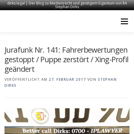
dirks.legal | Der Blog zu Medienrecht und geistigem Eigentum von RA
Stephan Dirks
Zum
Inhalt
Menü
springen
START
KONTAKT
RECHTSANWALT DIRKS
Jurafunk Nr. 141: Fahrerbewertungen
gestoppt / Puppe zerstört / Xing-Profil
geändert
MEDIEN
IMPRESSUM
VERÖFFENTLICHT AM
27. FEBRUAR 2017
VON
STEPHAN
DIRKS