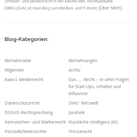
Urheber- und Medienrecht in der Kanzlei klkb. Rechtsanwälte.
[Über Mich]
DIRKS.LEGAL ist mein Blog zum Medien- und IT-Recht.
Blog-Kategorien:
Abmahnradar
Abmahnungen
Allgemein
Archiv
Basics Medienrecht
Das … -Recht – in zehn Fragen
für Start-Ups, Urheber und
Influencer
Datenschutzrecht
Dirks' Netzwelt
DSGVO-Rechtsprechung
Jurafunk
Kennzeichen- und Markenrecht
Künstliche Intelligenz (KI)
Persönlichkeitsrechte
Presserecht