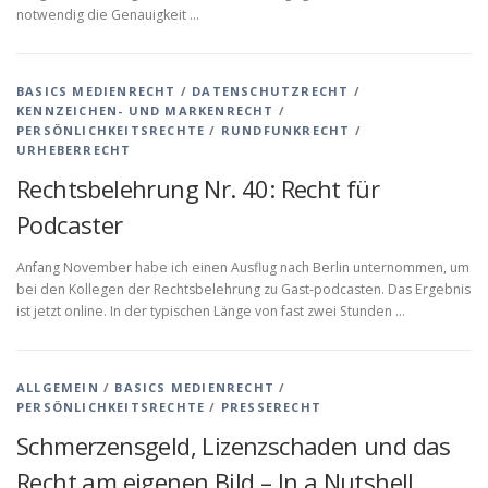
notwendig die Genauigkeit …
BASICS MEDIENRECHT
/
DATENSCHUTZRECHT
/
KENNZEICHEN- UND MARKENRECHT
/
PERSÖNLICHKEITSRECHTE
/
RUNDFUNKRECHT
/
URHEBERRECHT
Rechtsbelehrung Nr. 40: Recht für
Podcaster
Anfang November habe ich einen Ausflug nach Berlin unternommen, um
bei den Kollegen der Rechtsbelehrung zu Gast-podcasten. Das Ergebnis
ist jetzt online. In der typischen Länge von fast zwei Stunden …
ALLGEMEIN
/
BASICS MEDIENRECHT
/
PERSÖNLICHKEITSRECHTE
/
PRESSERECHT
Schmerzensgeld, Lizenzschaden und das
Recht am eigenen Bild – In a Nutshell