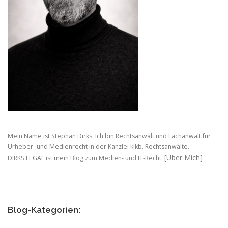
g
a
t
i
o
n
Mein Name ist Stephan Dirks. Ich bin Rechtsanwalt und Fachanwalt für
Urheber- und Medienrecht in der Kanzlei klkb. Rechtsanwälte.
[Über Mich]
DIRKS.LEGAL ist mein Blog zum Medien- und IT-Recht.
Blog-Kategorien: