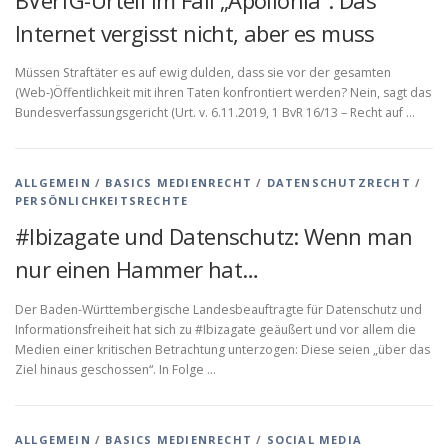
BVerfG-Urteil im Fall „Apollonia“: Das
Internet vergisst nicht, aber es muss
Müssen Straftäter es auf ewig dulden, dass sie vor der gesamten
(Web-)Öffentlichkeit mit ihren Taten konfrontiert werden? Nein, sagt das
Bundesverfassungsgericht (Urt. v. 6.11.2019, 1 BvR 16/13 – Recht auf …
ALLGEMEIN
/
BASICS MEDIENRECHT
/
DATENSCHUTZRECHT
/
PERSÖNLICHKEITSRECHTE
#Ibizagate und Datenschutz: Wenn man
nur einen Hammer hat…
Der Baden-Württembergische Landesbeauftragte für Datenschutz und
Informationsfreiheit hat sich zu #Ibizagate geäußert und vor allem die
Medien einer kritischen Betrachtung unterzogen: Diese seien „über das
Ziel hinaus geschossen“. In Folge …
ALLGEMEIN
/
BASICS MEDIENRECHT
/
SOCIAL MEDIA