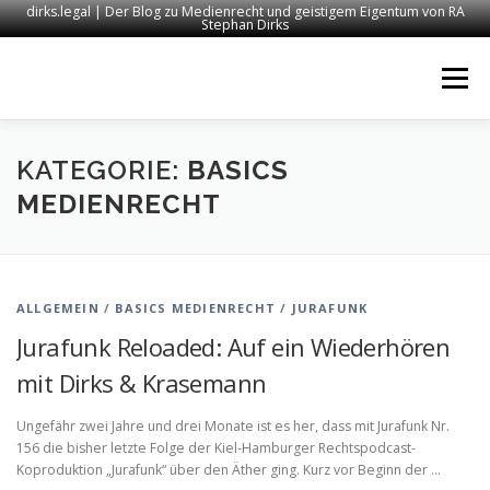
dirks.legal | Der Blog zu Medienrecht und geistigem Eigentum von RA
Stephan Dirks
Zum
Inhalt
Menü
springen
START
KONTAKT
RECHTSANWALT DIRKS
KATEGORIE:
BASICS
MEDIENRECHT
MEDIEN
IMPRESSUM
ALLGEMEIN
/
BASICS MEDIENRECHT
/
JURAFUNK
Jurafunk Reloaded: Auf ein Wiederhören
mit Dirks & Krasemann
Ungefähr zwei Jahre und drei Monate ist es her, dass mit Jurafunk Nr.
156 die bisher letzte Folge der Kiel-Hamburger Rechtspodcast-
Koproduktion „Jurafunk“ über den Äther ging. Kurz vor Beginn der …