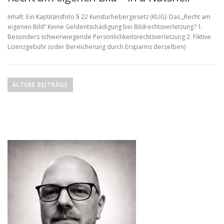
Inhalt: Ein Kaptitänsfoto § 22 Kunsturhebergesetz (KUG): Das „Recht am
eigenen Bild“ Keine Geldentschädigung bei Bildrechtsverletzung? 1.
Besonders schwerwiegende Persönlichkeitsrechtsverletzung 2. Fiktive
Lizenzgebühr (oder Bereicherung durch Ersparnis derselben)
B
e
ÄLTERE BEITRÄGE
i
t
r
a
g
s
n
a
v
i