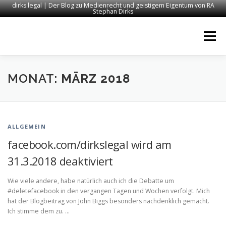
dirks.legal | Der Blog zu Medienrecht und geistigem Eigentum von RA
Stephan Dirks
Zum
Inhalt
Menü
springen
START
KONTAKT
RECHTSANWALT DIRKS
MONAT:
MÄRZ 2018
MEDIEN
IMPRESSUM
ALLGEMEIN
facebook.com/dirkslegal wird am
31.3.2018 deaktiviert
Wie viele andere, habe natürlich auch ich die Debatte um
#deletefacebook in den vergangen Tagen und Wochen verfolgt. Mich
hat der Blogbeitrag von John Biggs besonders nachdenklich gemacht.
Ich stimme dem zu. …