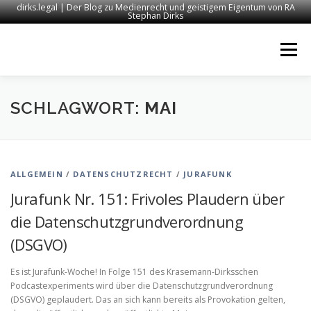
dirks.legal | Der Blog zu Medienrecht und geistigem Eigentum von RA
Stephan Dirks
Zum
Inhalt
Menü
springen
START
KONTAKT
RECHTSANWALT DIRKS
SCHLAGWORT:
MAI
MEDIEN
IMPRESSUM
ALLGEMEIN
/
DATENSCHUTZRECHT
/
JURAFUNK
Jurafunk Nr. 151: Frivoles Plaudern über
die Datenschutzgrundverordnung
(DSGVO)
Es ist Jurafunk-Woche! In Folge 151 des Krasemann-Dirksschen
Podcastexperiments wird über die Datenschutzgrundverordnung
(DSGVO) geplaudert. Das an sich kann bereits als Provokation gelten,