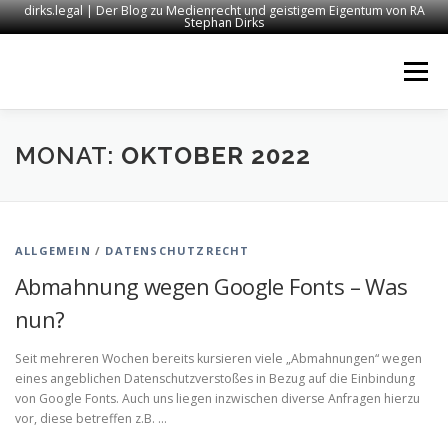
dirks.legal | Der Blog zu Medienrecht und geistigem Eigentum von RA
Stephan Dirks
Zum
Inhalt
Menü
springen
START
KONTAKT
RECHTSANWALT DIRKS
MONAT:
OKTOBER 2022
MEDIEN
IMPRESSUM
ALLGEMEIN
/
DATENSCHUTZRECHT
Abmahnung wegen Google Fonts – Was
nun?
Seit mehreren Wochen bereits kursieren viele „Abmahnungen“ wegen
eines angeblichen Datenschutzverstoßes in Bezug auf die Einbindung
von Google Fonts. Auch uns liegen inzwischen diverse Anfragen hierzu
vor, diese betreffen z.B. …