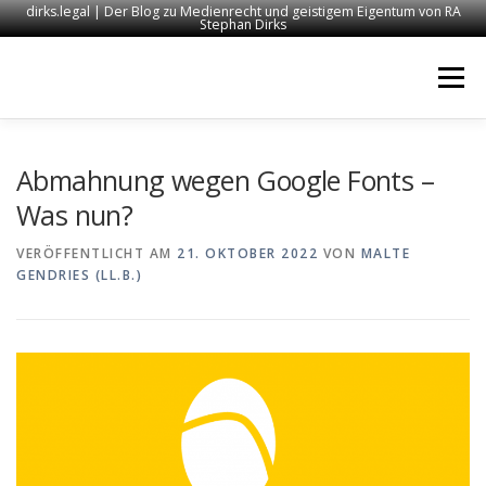
dirks.legal | Der Blog zu Medienrecht und geistigem Eigentum von RA
Stephan Dirks
Zum
Inhalt
Menü
springen
START
KONTAKT
RECHTSANWALT DIRKS
Abmahnung wegen Google Fonts –
Was nun?
MEDIEN
IMPRESSUM
VERÖFFENTLICHT AM
21. OKTOBER 2022
VON
MALTE
GENDRIES (LL.B.)