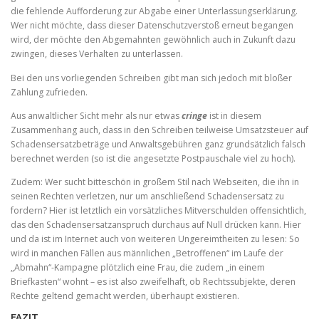
die fehlende Aufforderung zur Abgabe einer Unterlassungserklärung.
Wer nicht möchte, dass dieser Datenschutzverstoß erneut begangen
wird, der möchte den Abgemahnten gewöhnlich auch in Zukunft dazu
zwingen, dieses Verhalten zu unterlassen.
Bei den uns vorliegenden Schreiben gibt man sich jedoch mit bloßer
Zahlung zufrieden.
Aus anwaltlicher Sicht mehr als nur etwas
cringe
ist in diesem
Zusammenhang auch, dass in den Schreiben teilweise Umsatzsteuer auf
Schadensersatzbeträge und Anwaltsgebühren ganz grundsätzlich falsch
berechnet werden (so ist die angesetzte Postpauschale viel zu hoch).
Zudem: Wer sucht bitteschön in großem Stil nach Webseiten, die ihn in
seinen Rechten verletzen, nur um anschließend Schadensersatz zu
fordern? Hier ist letztlich ein vorsätzliches Mitverschulden offensichtlich,
das den Schadensersatzanspruch durchaus auf Null drücken kann. Hier
und da ist im Internet auch von weiteren Ungereimtheiten zu lesen: So
wird in manchen Fällen aus männlichen „Betroffenen“ im Laufe der
„Abmahn“-Kampagne plötzlich eine Frau, die zudem „in einem
Briefkasten“ wohnt – es ist also zweifelhaft, ob Rechtssubjekte, deren
Rechte geltend gemacht werden, überhaupt existieren.
FAZIT