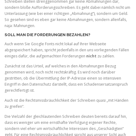
Schreiben stellen strenggenommen gar keine Abmahnungen dar,
sondern bloße Aufforderungsschreiben. Es geht dabei nämlich nicht um
Unterlassung (wie bei einer richtigen „Abmahnung“), sondern um Geld.
So gesehen sind es eben gar keine Abmahnungen, sondern allenfalls,
naja: Mahnungen.
SOLL MAN DIE FORDERUNGEN BEZAHLEN?
Auch wenn Sie Google Fonts nicht lokal auf Ihrer Webseite
abgespeichert haben, spricht jedenfalls in den uns vorliegenden Fällen
einiges dafür, die aufgemachten Forderungen
nicht
zu zahlen.
Zunächst ist das Urteil, auf welches in den Abmahnungen Bezug
genommen wird, noch nicht rechtskräftig. Es wird noch darüber
gestritten, ob die Übermittlung der IP-Adresse einen so intensiven
Eingriff in den Datenschutz darstellt, dass ein Schadensersatzanspruch
gerechtfertigt ist.
Auch ist die Rechtsmissbräuchlichkeit der Schreiben quasi „mit Händen
zu greifen“.
Die Vielzahl der gleichlautenden Schreiben deuten bereits darauf hin,
dass es weniger um eine ernsthafte Verfolgung eigener Rechte,
sondern viel eher um wirtschaftliche Interessen des „Geschädigten“
geht. Für eine Rechtsmissbräuchlichkeit spricht aus unserer Sicht auch