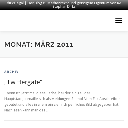
dirks.legal | Der Blog zu Medienrecht und geistigem Eigentum von RA
Stephan Dirks
Zum
Inhalt
Menü
springen
START
KONTAKT
RECHTSANWALT DIRKS
MONAT:
MÄRZ 2011
MEDIEN
IMPRESSUM
ARCHIV
„Twittergate“
…nenn ich jetzt mal diese Sache, bei der ein Teil der
Hauptstadtjournaille sich als Meldungen-Stumpf-Vom-Fax-Abschreiber
geoutet und alles in allem ein ziemlich peinliches Bild abgegeben hat.
Nachlesen kann man das …