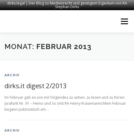
dirks.legal | Der Blog zu Medienrecht und geistigem Eigentum von RA
Stephan Dirks
Zum
Inhalt
Menü
springen
START
KONTAKT
RECHTSANWALT DIRKS
MONAT:
FEBRUAR 2013
MEDIEN
IMPRESSUM
ARCHIV
dirks.it digest 2/2013
Im Februar gab es von mir folgendes zu sehen, zu lesen und zu hören:
Jurafunk Nr. 91 – Heino und So (mit RA Henry Krasemann) Mein Februar
begann publizistisch am …
ARCHIV