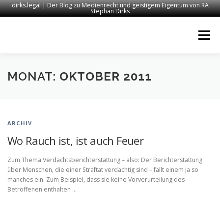
dirks.legal | Der Blog zu Medienrecht und geistigem Eigentum von RA
Stephan Dirks
Zum
Inhalt
Menü
springen
START
KONTAKT
RECHTSANWALT DIRKS
MONAT:
OKTOBER 2011
MEDIEN
IMPRESSUM
ARCHIV
Wo Rauch ist, ist auch Feuer
Zum Thema Verdachtsberichterstattung – also: Der Berichterstattung
über Menschen, die einer Straftat verdächtig sind – fällt einem ja so
manches ein. Zum Beispiel, dass sie keine Vorverurteilung des
Betroffenen enthalten …