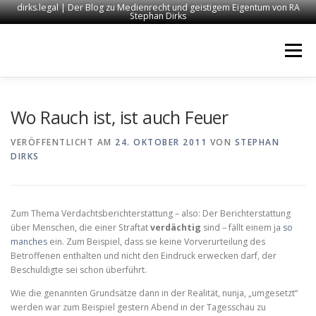
dirks.legal | Der Blog zu Medienrecht und geistigem Eigentum von RA
Stephan Dirks
Zum
Inhalt
Menü
springen
START
KONTAKT
RECHTSANWALT DIRKS
Wo Rauch ist, ist auch Feuer
VERÖFFENTLICHT AM
24. OKTOBER 2011
VON
STEPHAN
DIRKS
MEDIEN
IMPRESSUM
Zum Thema Verdachtsberichterstattung – also: Der Berichterstattung
über Menschen, die einer Straftat
verdächtig
sind – fällt einem ja
so
manches
ein. Zum Beispiel, dass sie keine Vorverurteilung des
Betroffenen enthalten und nicht den Eindruck erwecken darf, der
Beschuldigte sei schon überführt.
Wie die genannten Grundsätze dann in der Realität, nunja, „umgesetzt“
werden war zum Beispiel gestern Abend in der Tagesschau zu