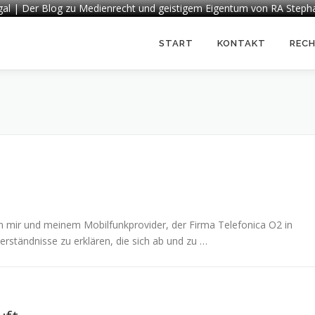
egal | Der Blog zu Medienrecht und geistigem Eigentum von RA Steph
START
KONTAKT
REC
 mir und meinem Mobilfunkprovider, der Firma Telefonica O2 in
rständnisse zu erklären, die sich ab und zu …