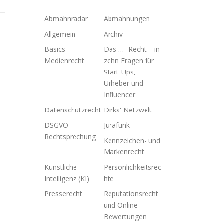
Abmahnradar
Abmahnungen
Allgemein
Archiv
Basics
Das … -Recht – in
Medienrecht
zehn Fragen für
Start-Ups,
Urheber und
Influencer
Datenschutzrecht
Dirks' Netzwelt
DSGVO-
Jurafunk
Rechtsprechung
Kennzeichen- und
Markenrecht
Künstliche
Persönlichkeitsrec
Intelligenz (KI)
hte
Presserecht
Reputationsrecht
und Online-
Bewertungen