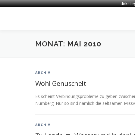
dirks.l
Zum
Inhalt
springen
MONAT:
MAI 2010
ARCHIV
Wohl Genuschelt
Es scheint Verbindungsprobleme zu geben zwischen
Nürnberg. Nur so sind nämlich die seltsamen Missve
ARCHIV