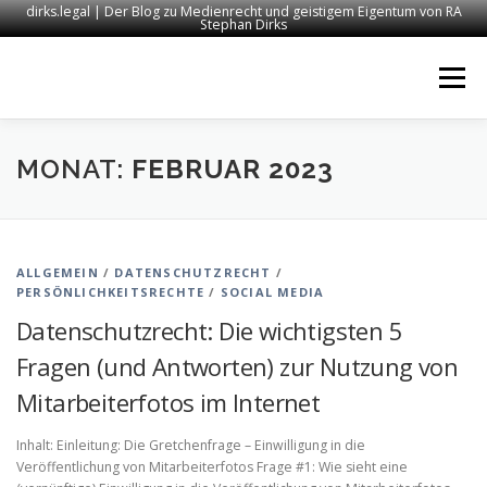
dirks.legal | Der Blog zu Medienrecht und geistigem Eigentum von RA
Stephan Dirks
Zum
Inhalt
Menü
springen
START
KONTAKT
RECHTSANWALT DIRKS
MONAT:
FEBRUAR 2023
MEDIEN
IMPRESSUM
ALLGEMEIN
/
DATENSCHUTZRECHT
/
PERSÖNLICHKEITSRECHTE
/
SOCIAL MEDIA
Datenschutzrecht: Die wichtigsten 5
Fragen (und Antworten) zur Nutzung von
Mitarbeiterfotos im Internet
Inhalt: Einleitung: Die Gretchenfrage – Einwilligung in die
Veröffentlichung von Mitarbeiterfotos Frage #1: Wie sieht eine