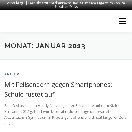
dirks.legal | Der Blog zu Medienrecht und geistigem Eigentum von RA
Stephan Dirks
Zum
Inhalt
Menü
springen
START
KONTAKT
RECHTSANWALT DIRKS
MONAT:
JANUAR 2013
MEDIEN
IMPRESSUM
ARCHIV
Mit Peilsendern gegen Smartphones:
Schule rüstet auf
Eine Diskussion um Handy-Nutzung in der Schule, die auf dem Kieler
Barcamp 2012 geführt wurde, erfährt dieser Tage unerwartete
Aktualität: Ein Gymnasium in Preetz geht offensichtlich seit längerer Zeit
mit …