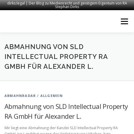
dirks.legal | Der Blog zu Medienrecht und geistigem Eigentum von RA
Stephan Dirks
Zum
Inhalt
Menü
springen
START
KONTAKT
RECHTSANWALT DIRKS
ABMAHNUNG VON SLD
INTELLECTUAL PROPERTY RA
GMBH FÜR ALEXANDER L.
MEDIEN
IMPRESSUM
ABMAHNRADAR
/
ALLGEMEIN
Abmahnung von SLD Intellectual Property
RA GmbH für Alexander L.
Mir liegt eine Abmahnung der Kanzlei SLD Intellectual Property RA
GmbH aus Landshut wegen der Verletzung von Urheber- bzw.