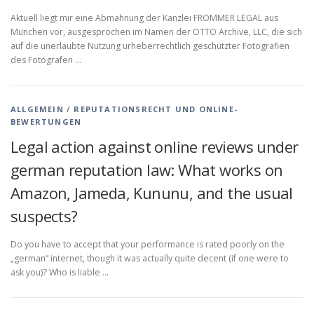
Aktuell liegt mir eine Abmahnung der Kanzlei FROMMER LEGAL aus
München vor, ausgesprochen im Namen der OTTO Archive, LLC, die sich
auf die unerlaubte Nutzung urheberrechtlich geschützter Fotografien
des Fotografen …
ALLGEMEIN
/
REPUTATIONSRECHT UND ONLINE-
BEWERTUNGEN
Legal action against online reviews under
german reputation law: What works on
Amazon, Jameda, Kununu, and the usual
suspects?
Do you have to accept that your performance is rated poorly on the
„german“ internet, though it was actually quite decent (if one were to
ask you)? Who is liable …