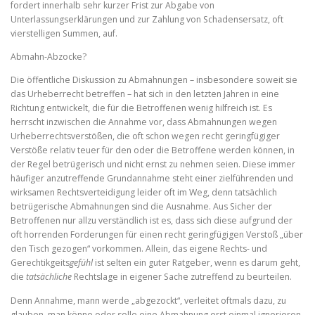
fordert innerhalb sehr kurzer Frist zur Abgabe von
Unterlassungserklärungen und zur Zahlung von Schadensersatz, oft
vierstelligen Summen, auf.
Abmahn-Abzocke?
Die öffentliche Diskussion zu Abmahnungen – insbesondere soweit sie
das Urheberrecht betreffen – hat sich in den letzten Jahren in eine
Richtung entwickelt, die für die Betroffenen wenig hilfreich ist. Es
herrscht inzwischen die Annahme vor, dass Abmahnungen wegen
Urheberrechtsverstößen, die oft schon wegen recht geringfügiger
Verstöße relativ teuer für den oder die Betroffene werden können, in
der Regel betrügerisch und nicht ernst zu nehmen seien. Diese immer
häufiger anzutreffende Grundannahme steht einer zielführenden und
wirksamen Rechtsverteidigung leider oft im Weg, denn tatsächlich
betrügerische Abmahnungen sind die Ausnahme. Aus Sicher der
Betroffenen nur allzu verständlich ist es, dass sich diese aufgrund der
oft horrenden Forderungen für einen recht geringfügigen Verstoß „über
den Tisch gezogen“ vorkommen. Allein, das eigene Rechts- und
Gerechtikgeits
gefühl
ist selten ein guter Ratgeber, wenn es darum geht,
die
tatsächliche
Rechtslage in eigener Sache zutreffend zu beurteilen.
Denn Annahme, mann werde „abgezockt“, verleitet oftmals dazu, zu
glauben, man könne oder solle eine Abmahnung erst einmal ignorieren