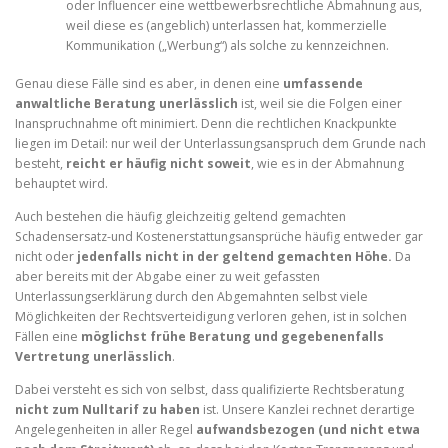
oder Influencer eine wettbewerbsrechtliche Abmahnung aus,
weil diese es (angeblich) unterlassen hat, kommerzielle
Kommunikation („Werbung“) als solche zu kennzeichnen.
Genau diese Fälle sind es aber, in denen eine
umfassende
anwaltliche Beratung unerlässlich
ist, weil sie die Folgen einer
Inanspruchnahme oft minimiert. Denn die rechtlichen Knackpunkte
liegen im Detail: nur weil der Unterlassungsanspruch dem Grunde nach
besteht,
reicht er häufig nicht soweit
, wie es in der Abmahnung
behauptet wird.
Auch bestehen die häufig gleichzeitig geltend gemachten
Schadensersatz-und Kostenerstattungsansprüche häufig entweder gar
nicht oder
jedenfalls nicht in der geltend gemachten Höhe.
Da
aber bereits mit der Abgabe einer zu weit gefassten
Unterlassungserklärung durch den Abgemahnten selbst viele
Möglichkeiten der Rechtsverteidigung verloren gehen, ist in solchen
Fällen eine
möglichst frühe Beratung und gegebenenfalls
Vertretung unerlässlich
.
Dabei versteht es sich von selbst, dass qualifizierte Rechtsberatung
nicht zum Nulltarif zu haben
ist. Unsere Kanzlei rechnet derartige
Angelegenheiten in aller Regel
aufwandsbezogen (und nicht etwa