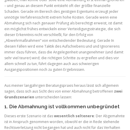
– und genau an diesem Punkt entsteht oft der größte finanzielle
Schaden. Gerade im Bereich des geistigen Eigentums erzeugt jeder
unnötige Verfahrensschritt extrem hohe Kosten. Gerade wenn eine
Abmahnung sich nach genauer Prüfung als berechtigt erweist, ist damit
ein möglichst frühes entwickeln einer Verteidigungsstrategie, die sich
dieser Erkenntnis nicht verschließt, für den Erfolg von
„Abwehrmaßnahmen“ von entscheidender Bedeutung. Gerade In
diesen Fällen wird eine Taktik des Aufschiebens und und Ignorierens
immer dazu führen, dass die Angelegenheit unangenehmer (und damit
sehr viel teurer) wird; die richtigen Schritte zu ergreifen und dies vor
allem schnell zu tun, führt dagegen auch aus schwierigen
Ausgangspositionen noch zu guten Ergebnissen.
Aus meiner langjährigen Beratungspraxis heraus lässt sich allgemein
sagen, dass sich aus Sicht des von einer Abmahnung betroffenen
zwei
Grundszenarien
unterscheiden lassen:
1. Die Abmahnung ist vollkommen unbegründet
Dieses erste Szenario ist das
wesentlich seltenere
: Der Abgemahnte
ist in Anspruch genommen worden, obwohl er die in Rede stehende
Rechtsverletzung nicht begangen hat und auch nicht für das Verhalten