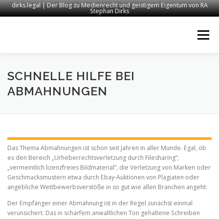
dirks.legal | Der Blog zu Medienrecht und geistigem Eigentum von RA
Stephan Dirks
Zum
Inhalt
Menü
springen
START
KONTAKT
RECHTSANWALT DIRKS
SCHNELLE HILFE BEI
ABMAHNUNGEN
MEDIEN
IMPRESSUM
Das Thema Abmahnungen ist schon seit Jahren in aller Munde. Egal, ob
es den Bereich „Urheberrechtsverletzung durch Filesharing“,
„vermeintlich lizenzfreies Bildmaterial“, die Verletzung von Marken oder
Geschmacksmustern etwa durch Ebay-Auktionen von Plagiaten oder
angebliche Wettbewerbsverstöße in so gut wie allen Branchen angeht:
Der Empfänger einer Abmahnung ist in der Regel zunächst einmal
verunsichert. Das in scharfem anwaltlichen Ton gehaltene Schreiben