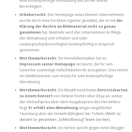
eine kostenpflichtige Abmahnung des an der Marke
Berechtigten.
Urheberrecht:
Die Homepage eines kleinen Unternehmens
wurde durch eine Ein-Mann-Agentur gestaltet, die es mit
der
Klärung der Rechte an Bildmaterial nicht so genau
genommen
hat. Nunmehr wird das Unternehmen im Wege
der Abmahnung vom Urheber und oder
Leistungsschutzberechtigten kostenpflichtig in Anspruch
genommen.
Wettbewerbsrecht:
Ein Immobilienmakler hat im
Impressum seiner Homepage
versäumt, die für sein
Gewerbe zuständige Aufsichtsbehörde anzugeben. Dies nimmt
ein Wettbewerber zum Anlass für eine kostenpflichtige
Abmahnung.
Wettbewerbsrecht:
Ein Musikfreund bietet
Eintrittskarten
zu einem Konzert
von Helene Fischer über Ebay an, wobei
der Verkaufspreis über dem Ausgabepreis des Herstellers
liegt.
Er erhält eine Abmahnung
wegen angeblicher
Täuschung über die Verkehrsfähigkeit der Ticktets (
Mehr zu
diesem so genannten „Schleichbezug“ lesen Sie hier
).
Wettbewerbsrecht:
Ein Verein spricht gegen einen Blogger