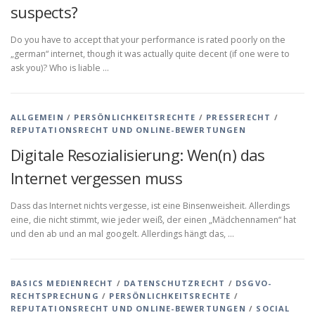
suspects?
Do you have to accept that your performance is rated poorly on the
„german“ internet, though it was actually quite decent (if one were to
ask you)? Who is liable …
ALLGEMEIN
/
PERSÖNLICHKEITSRECHTE
/
PRESSERECHT
/
REPUTATIONSRECHT UND ONLINE-BEWERTUNGEN
Digitale Resozialisierung: Wen(n) das
Internet vergessen muss
Dass das Internet nichts vergesse, ist eine Binsenweisheit. Allerdings
eine, die nicht stimmt, wie jeder weiß, der einen „Mädchennamen“ hat
und den ab und an mal googelt. Allerdings hängt das, …
BASICS MEDIENRECHT
/
DATENSCHUTZRECHT
/
DSGVO-
RECHTSPRECHUNG
/
PERSÖNLICHKEITSRECHTE
/
REPUTATIONSRECHT UND ONLINE-BEWERTUNGEN
/
SOCIAL