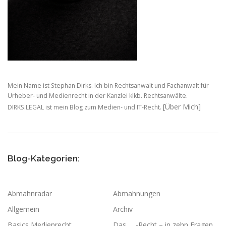
o
n
Mein Name ist Stephan Dirks. Ich bin Rechtsanwalt und Fachanwalt für
Urheber- und Medienrecht in der Kanzlei klkb. Rechtsanwälte.
[Über Mich]
DIRKS.LEGAL ist mein Blog zum Medien- und IT-Recht.
Blog-Kategorien:
Abmahnradar
Abmahnungen
Allgemein
Archiv
Basics Medienrecht
Das … -Recht – in zehn Fragen