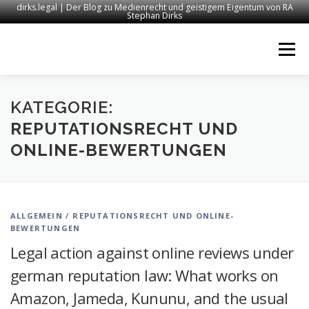
dirks.legal | Der Blog zu Medienrecht und geistigem Eigentum von RA
Stephan Dirks
Zum
Inhalt
Menü
springen
START
KONTAKT
RECHTSANWALT DIRKS
KATEGORIE:
REPUTATIONSRECHT UND
ONLINE-BEWERTUNGEN
MEDIEN
IMPRESSUM
ALLGEMEIN
/
REPUTATIONSRECHT UND ONLINE-
BEWERTUNGEN
Legal action against online reviews under
german reputation law: What works on
Amazon, Jameda, Kununu, and the usual