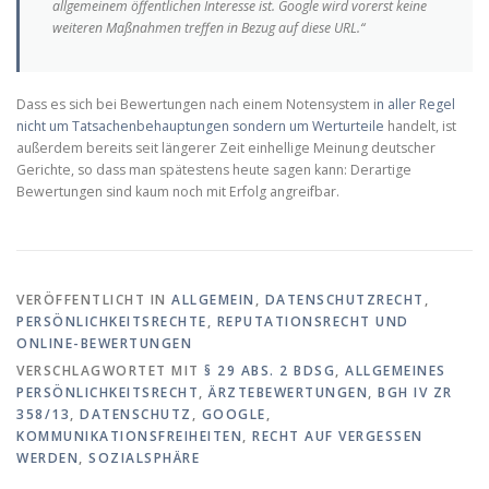
allgemeinem öffentlichen Interesse ist. Google wird vorerst keine
weiteren Maßnahmen treffen in Bezug auf diese URL.“
Dass es sich bei Bewertungen nach einem Notensystem i
n aller Regel
nicht um Tatsachenbehauptungen sondern um Werturteile
handelt, ist
außerdem bereits seit längerer Zeit einhellige Meinung deutscher
Gerichte, so dass man spätestens heute sagen kann: Derartige
Bewertungen sind kaum noch mit Erfolg angreifbar.
VERÖFFENTLICHT IN
ALLGEMEIN
,
DATENSCHUTZRECHT
,
PERSÖNLICHKEITSRECHTE
,
REPUTATIONSRECHT UND
ONLINE-BEWERTUNGEN
VERSCHLAGWORTET MIT
§ 29 ABS. 2 BDSG
,
ALLGEMEINES
PERSÖNLICHKEITSRECHT
,
ÄRZTEBEWERTUNGEN
,
BGH IV ZR
358/13
,
DATENSCHUTZ
,
GOOGLE
,
KOMMUNIKATIONSFREIHEITEN
,
RECHT AUF VERGESSEN
WERDEN
,
SOZIALSPHÄRE