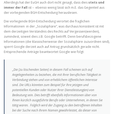
Allerdings hat der EuGH auch dort nicht gesagt, dass dies
stets und
immer der Fall
ist – ebenso wenig lässt sich m.E. das Gegenteil aus
der vorliegenden BGH-Entscheidung herauslesen.
Die vorliegende BGH-Entscheidung verortet die fraglichen
Informationen in der „Sozialsphäre“, was durchaus konsistent ist mit
dem derzeitigen Verständnis des Rechts auf Vergessen(werden),
zumindest, soweit dies z.B. Google betrifft. Denn berufsbezogene
Informationen (die klassischerweise der Sozialsphäre zuzuordnen sind),
sperrt Google derzeit auch auf Antrag grundsätzlich gerade nicht.
Entsprechende Anträge beantwortet Google wie folgt:
„Die [zu löschenden Seiten] in diesem Fall scheinen sich auf
Angelegenheiten zu beziehen, die mit Ihrer beruflichen Tätigkeit in
Verbindung stehen und von erheblichem öffentlichen Interesse
sind. Die URLs könnten zum Beispiel für Ihre jetzigen und
potentiellen Kunden oder Nutzer Ihrer Dienstleistung(en) von
Bedeutung sein. Dies betrifft ebenfalls Informationen über von
Ihnen kürzlich ausgeführte Berufe oder Unternehmen, in denen Sie
tätig waren. Folglich wird der Zugang zu den betroffenen Inhalten
bei der Suche nach Ihrem Namen gewährleistet, da dieser von