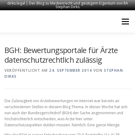
dirks.legal | Der Blog zu Medienrecht und geistigem Eigentum von RA
Stephan Dirks
Zum
Inhalt
Menü
springen
START
KONTAKT
RECHTSANWALT DIRKS
BGH: Bewertungsportale für Ärzte
datenschutzrechtlich zulässig
MEDIEN
IMPRESSUM
VERÖFFENTLICHT AM
24. SEPTEMBER 2014
VON
STEPHAN
DIRKS
Die Zulässigkeit von Ärztebewertungen im Internet war bereits an
verschiedenen Stellen in diesem Blog Thema. In dieser Woche hat sich
nun auch der Bundesgerichtshof (BGH) der Sache angenommen und
höchstrichterlich entschieden, was Ärzte hier unter
Datenschutzaspekten dulden müssen. Nämlich: Eine ganze Menge.
Wie der BGH in seiner Entscheidung vom 23.9. feststellte (Az. IV ZR