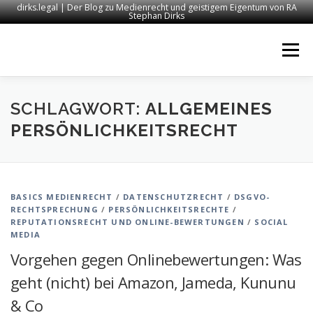
dirks.legal | Der Blog zu Medienrecht und geistigem Eigentum von RA
Stephan Dirks
Zum
Inhalt
Menü
springen
START
KONTAKT
RECHTSANWALT DIRKS
SCHLAGWORT:
ALLGEMEINES
PERSÖNLICHKEITSRECHT
MEDIEN
IMPRESSUM
BASICS MEDIENRECHT
/
DATENSCHUTZRECHT
/
DSGVO-
RECHTSPRECHUNG
/
PERSÖNLICHKEITSRECHTE
/
REPUTATIONSRECHT UND ONLINE-BEWERTUNGEN
/
SOCIAL
MEDIA
Vorgehen gegen Onlinebewertungen: Was
geht (nicht) bei Amazon, Jameda, Kununu
& Co