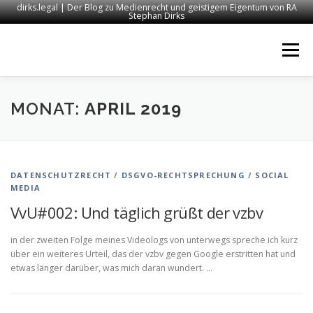
dirks.legal | Der Blog zu Medienrecht und geistigem Eigentum von RA
Stephan Dirks
Zum
Inhalt
Menü
springen
START
KONTAKT
RECHTSANWALT DIRKS
MONAT:
APRIL 2019
MEDIEN
IMPRESSUM
DATENSCHUTZRECHT
/
DSGVO-RECHTSPRECHUNG
/
SOCIAL
MEDIA
VvU#002: Und täglich grüßt der vzbv
in der zweiten Folge meines Videologs von unterwegs spreche ich kurz
über ein weiteres Urteil, das der vzbv gegen Google erstritten hat und
etwas länger darüber, was mich daran wundert. …