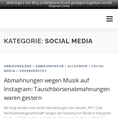
dirks.legal | Der Blog zu Medienrecht und geistigem Eigentum von RA
Stephan Dirks
Zum
Inhalt
Menü
springen
START
KONTAKT
RECHTSANWALT DIRKS
KATEGORIE:
SOCIAL MEDIA
MEDIEN
IMPRESSUM
ABMAHNRADAR
/
ABMAHNUNGEN
/
ALLGEMEIN
/
SOCIAL
MEDIA
/
URHEBERRECHT
Abmahnungen wegen Musik auf
Instagram: Tauschbörsenabmahnungen
waren gestern
Mir liegt wieder eine Reihe Abmahnungen der Kanzlei „IPPC LAW
Rechtsanwaltsgesellschaft“ wegen der Nutzung von Musik in Instagram-