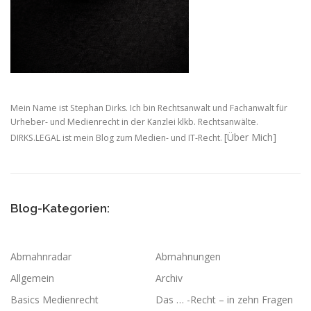
n
Mein Name ist Stephan Dirks. Ich bin Rechtsanwalt und Fachanwalt für
Urheber- und Medienrecht in der Kanzlei klkb. Rechtsanwälte.
[Über Mich]
DIRKS.LEGAL ist mein Blog zum Medien- und IT-Recht.
Blog-Kategorien:
Abmahnradar
Abmahnungen
Allgemein
Archiv
Basics Medienrecht
Das … -Recht – in zehn Fragen