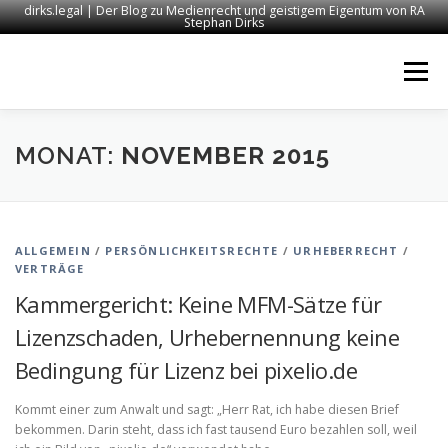
dirks.legal | Der Blog zu Medienrecht und geistigem Eigentum von RA
Stephan Dirks
Zum
Inhalt
Menü
springen
START
KONTAKT
RECHTSANWALT DIRKS
MONAT:
NOVEMBER 2015
MEDIEN
IMPRESSUM
ALLGEMEIN
/
PERSÖNLICHKEITSRECHTE
/
URHEBERRECHT
/
VERTRÄGE
Kammergericht: Keine MFM-Sätze für
Lizenzschaden, Urhebernennung keine
Bedingung für Lizenz bei pixelio.de
Kommt einer zum Anwalt und sagt: „Herr Rat, ich habe diesen Brief
bekommen. Darin steht, dass ich fast tausend Euro bezahlen soll, weil