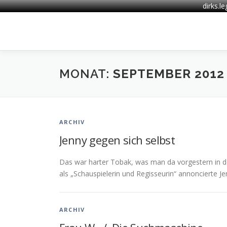
dirks.l
Zum
Inhalt
springen
MONAT:
SEPTEMBER 2012
ARCHIV
Jenny gegen sich selbst
Das war harter Tobak, was man da vorgestern in d
als „Schauspielerin und Regisseurin“ annoncierte J
ARCHIV