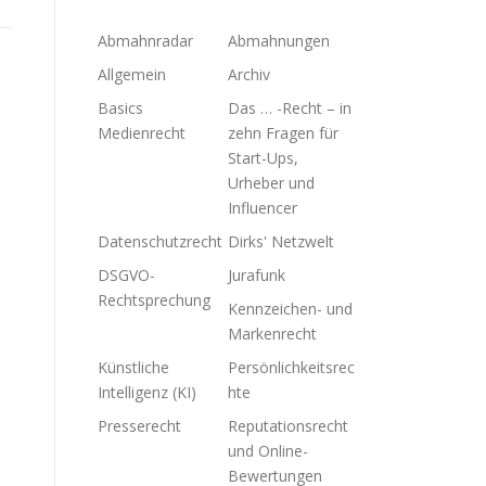
Abmahnradar
Abmahnungen
Allgemein
Archiv
Basics
Das … -Recht – in
Medienrecht
zehn Fragen für
Start-Ups,
Urheber und
Influencer
Datenschutzrecht
Dirks' Netzwelt
DSGVO-
Jurafunk
Rechtsprechung
Kennzeichen- und
Markenrecht
Künstliche
Persönlichkeitsrec
Intelligenz (KI)
hte
Presserecht
Reputationsrecht
und Online-
Bewertungen