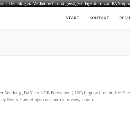
egal | Der Blog zu Medienrecht und geistigem Eigentum von RA Steph
START
KONTAKT
REC
er Sendung „DAS“ im NDR-Fernsehen („N3“) begutachten durfte: Eine
enny Elvers-Elbertzhagen in einem Interview, in dem …