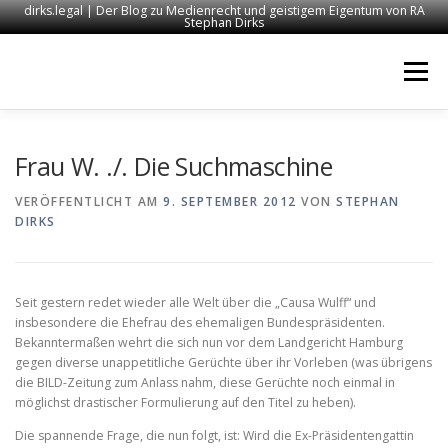
dirks.legal | Der Blog zu Medienrecht und geistigem Eigentum von RA
Stephan Dirks
Zum
Inhalt
Menü
springen
START
KONTAKT
RECHTSANWALT DIRKS
Frau W. ./. Die Suchmaschine
VERÖFFENTLICHT AM
9. SEPTEMBER 2012
VON
STEPHAN
DIRKS
MEDIEN
IMPRESSUM
Seit gestern redet wieder alle Welt über die „Causa Wulff“ und
insbesondere die Ehefrau des ehemaligen Bundespräsidenten.
Bekanntermaßen wehrt die sich nun vor dem Landgericht Hamburg
gegen diverse unappetitliche Gerüchte über ihr Vorleben (was übrigens
die BILD-Zeitung zum Anlass nahm, diese Gerüchte noch einmal in
möglichst drastischer Formulierung auf den Titel zu heben).
Die spannende Frage, die nun folgt, ist: Wird die Ex-Präsidentengattin