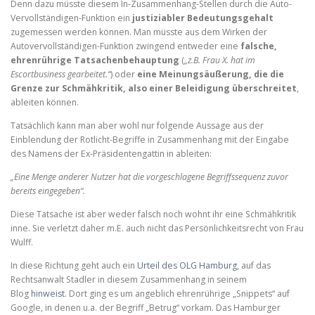
Denn dazu müsste diesem In-Zusammenhang-Stellen durch die Auto-
Vervollständigen-Funktion ein
justiziabler Bedeutungsgehalt
zugemessen werden können. Man müsste aus dem Wirken der
Autovervollständigen-Funktion zwingend entweder eine
falsche,
ehrenrührige Tatsachenbehauptung
(
„z.B. Frau X. hat im
Escortbusiness gearbeitet.“
) oder
eine Meinungsäußerung, die die
Grenze zur Schmähkritik, also einer Beleidigung überschreitet
,
ableiten können.
Tatsächlich kann man aber wohl nur folgende Aussage aus der
Einblendung der Rotlicht-Begriffe in Zusammenhang mit der Eingabe
des Namens der Ex-Präsidentengattin in ableiten:
„Eine Menge anderer Nutzer hat die vorgeschlagene Begriffssequenz zuvor
bereits eingegeben“.
Diese Tatsache ist aber weder falsch noch wohnt ihr eine Schmähkritik
inne. Sie verletzt daher m.E. auch nicht das Persönlichkeitsrecht von Frau
Wulff.
In diese Richtung geht auch ein
Urteil des OLG Hamburg
, auf das
Rechtsanwalt Stadler in diesem Zusammenhang in seinem
Blog
hinweist
. Dort ging es um angeblich ehrenrührige „Snippets“ auf
Google, in denen u.a. der Begriff „Betrug“ vorkam. Das Hamburger