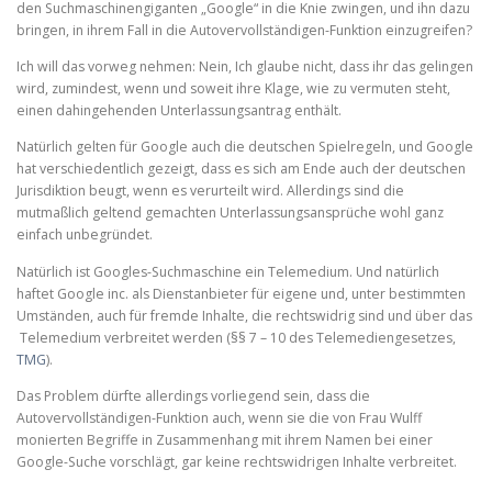
den Suchmaschinengiganten „Google“ in die Knie zwingen, und ihn dazu
bringen, in ihrem Fall in die Autovervollständigen-Funktion einzugreifen?
Ich will das vorweg nehmen: Nein, Ich glaube nicht, dass ihr das gelingen
wird, zumindest, wenn und soweit ihre Klage, wie zu vermuten steht,
einen dahingehenden Unterlassungsantrag enthält.
Natürlich gelten für Google auch die deutschen Spielregeln, und Google
hat verschiedentlich gezeigt, dass es sich am Ende auch der deutschen
Jurisdiktion beugt, wenn es verurteilt wird. Allerdings sind die
mutmaßlich geltend gemachten Unterlassungsansprüche wohl ganz
einfach unbegründet.
Natürlich ist Googles-Suchmaschine ein Telemedium. Und natürlich
haftet Google inc. als Dienstanbieter für eigene und, unter bestimmten
Umständen, auch für fremde Inhalte, die rechtswidrig sind und über das
Telemedium verbreitet werden (§§ 7 – 10 des Telemediengesetzes,
TMG
).
Das Problem dürfte allerdings vorliegend sein, dass die
Autovervollständigen-Funktion auch, wenn sie die von Frau Wulff
monierten Begriffe in Zusammenhang mit ihrem Namen bei einer
Google-Suche vorschlägt, gar keine rechtswidrigen Inhalte verbreitet.