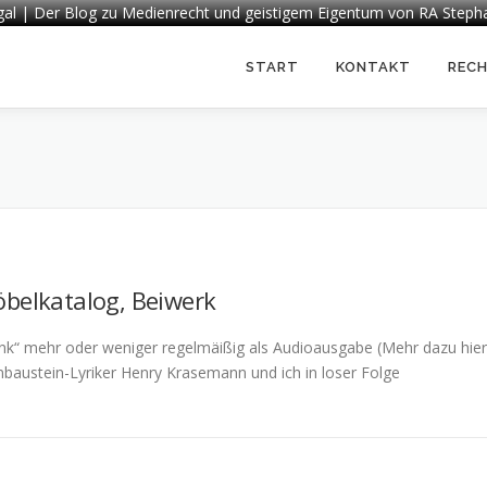
egal | Der Blog zu Medienrecht und geistigem Eigentum von RA Steph
START
KONTAKT
REC
öbelkatalog, Beiwerk
nk“ mehr oder weniger regelmäißig als Audioausgabe (Mehr dazu hier
baustein-Lyriker Henry Krasemann und ich in loser Folge