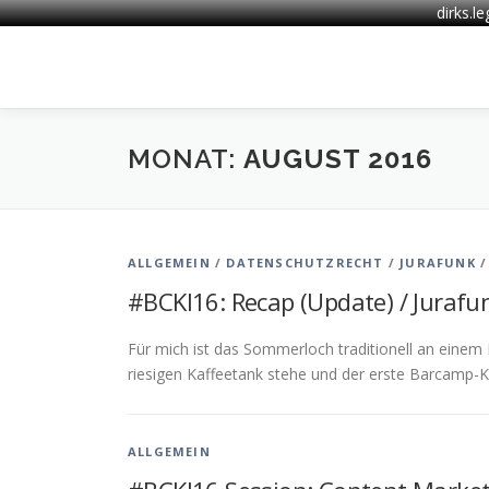
dirks.l
Zum
Inhalt
springen
MONAT:
AUGUST 2016
ALLGEMEIN
/
DATENSCHUTZRECHT
/
JURAFUNK
#BCKI16: Recap (Update) / Juraf
Für mich ist das Sommerloch traditionell an eine
riesigen Kaffeetank stehe und der erste Barcamp-K
ALLGEMEIN