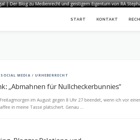
egal | Der Blog zu Medienrecht und geistigem Eigentum von RA Steph
START
KONTAKT
REC
/
SOCIAL MEDIA
/
URHEBERRECHT
unk: „Abmahnen für Nullcheckerbunnies“
m Freitagmorgen im August gegen 8 Uhr 27 beendet, wenn ich vor ein
affee in meine Tasse plätschert. Genau …