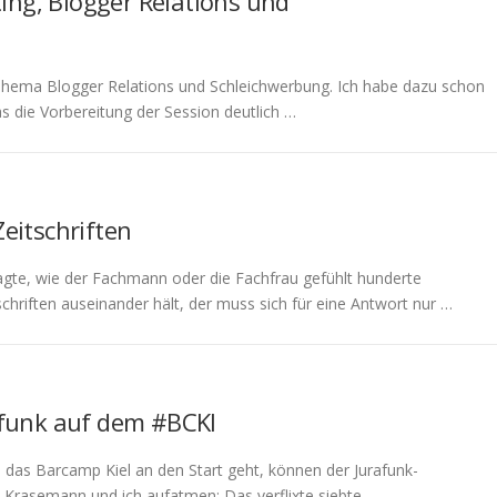
ing, Blogger Relations und
Thema Blogger Relations und Schleichwerbung. Ich habe dazu schon
s die Vorbereitung der Session deutlich …
Zeitschriften
agte, wie der Fachmann oder die Fachfrau gefühlt hunderte
hriften auseinander hält, der muss sich für eine Antwort nur …
rafunk auf dem #BCKI
das Barcamp Kiel an den Start geht, können der Jurafunk-
y Krasemann und ich aufatmen: Das verflixte siebte …