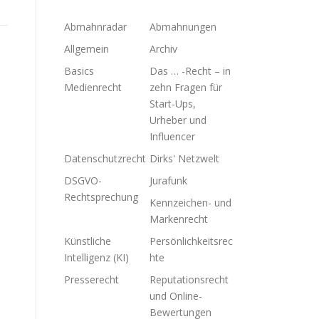
Abmahnradar
Abmahnungen
Allgemein
Archiv
Basics
Das … -Recht – in
Medienrecht
zehn Fragen für
Start-Ups,
Urheber und
Influencer
Datenschutzrecht
Dirks' Netzwelt
DSGVO-
Jurafunk
Rechtsprechung
Kennzeichen- und
Markenrecht
Künstliche
Persönlichkeitsrec
Intelligenz (KI)
hte
Presserecht
Reputationsrecht
und Online-
Bewertungen