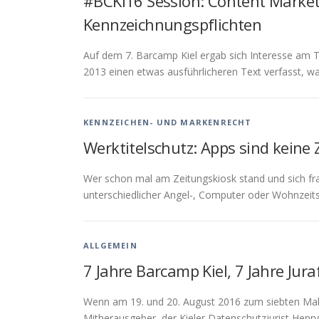
#BCKI16 Session: Content Market
Kennzeichnungspflichten
Auf dem 7. Barcamp Kiel ergab sich Interesse am 
2013 einen etwas ausführlicheren Text verfasst, wa
KENNZEICHEN- UND MARKENRECHT
Werktitelschutz: Apps sind keine 
Wer schon mal am Zeitungskiosk stand und sich fr
unterschiedlicher Angel-, Computer oder Wohnzeitsc
ALLGEMEIN
7 Jahre Barcamp Kiel, 7 Jahre Ju
Wenn am 19. und 20. August 2016 zum siebten Mal 
Mitherausgeber, der Kieler Datenschutzjurist Henr