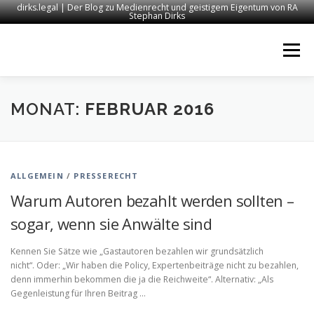
dirks.legal | Der Blog zu Medienrecht und geistigem Eigentum von RA
Stephan Dirks
Zum
Inhalt
Menü
springen
START
KONTAKT
RECHTSANWALT DIRKS
MONAT:
FEBRUAR 2016
MEDIEN
IMPRESSUM
ALLGEMEIN
/
PRESSERECHT
Warum Autoren bezahlt werden sollten –
sogar, wenn sie Anwälte sind
Kennen Sie Sätze wie „Gastautoren bezahlen wir grundsätzlich
nicht“. Oder: „Wir haben die Policy, Expertenbeiträge nicht zu bezahlen,
denn immerhin bekommen die ja die Reichweite“. Alternativ: „Als
Gegenleistung für Ihren Beitrag …