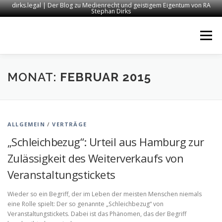
dirks.legal | Der Blog zu Medienrecht und geistigem Eigentum von RA
Stephan Dirks
Zum
Inhalt
Menü
springen
START
KONTAKT
RECHTSANWALT DIRKS
MONAT:
FEBRUAR 2015
MEDIEN
IMPRESSUM
ALLGEMEIN
/
VERTRÄGE
„Schleichbezug“: Urteil aus Hamburg zur
Zulässigkeit des Weiterverkaufs von
Veranstaltungstickets
Wieder so ein Begriff, der im Leben der meisten Menschen niemals
eine Rolle spielt: Der so genannte „Schleichbezug“ von
Veranstaltungstickets. Dabei ist das Phänomen, das der Begriff