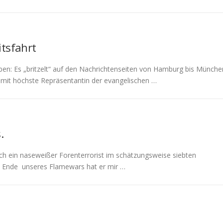
itsfahrt
iben: Es „britzelt“ auf den Nachrichtenseiten von Hamburg bis Münche
it höchste Repräsentantin der evangelischen …
.
ich ein naseweißer Forenterrorist im schätzungsweise siebten
m Ende unseres Flamewars hat er mir …