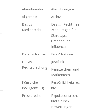
Abmahnradar
Abmahnungen
Allgemein
Archiv
Basics
Das … -Recht – in
Medienrecht
zehn Fragen für
n:
Start-Ups,
Urheber und
Influencer
Datenschutzrecht
Dirks' Netzwelt
DSGVO-
Jurafunk
Rechtsprechung
Kennzeichen- und
Markenrecht
Künstliche
Persönlichkeitsrec
Intelligenz (KI)
hte
Presserecht
Reputationsrecht
und Online-
Bewertungen