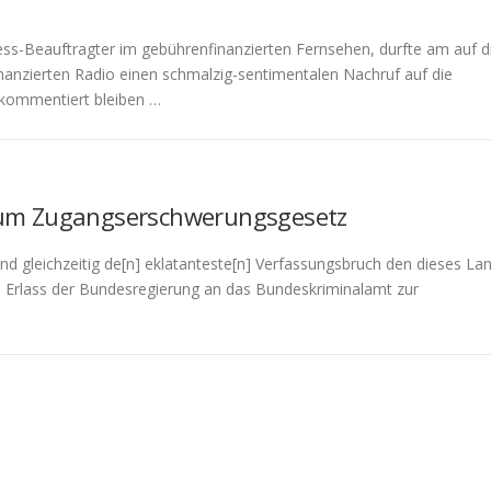
ss-Beauftragter im gebührenfinanzierten Fernsehen, durfte am auf d
nzierten Radio einen schmalzig-sentimentalen Nachruf auf die
unkommentiert bleiben …
um Zugangserschwerungsgesetz
nd gleichzeitig de[n] eklatanteste[n] Verfassungsbruch den dieses La
n Erlass der Bundesregierung an das Bundeskriminalamt zur