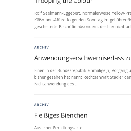
Trooping the Colour
Rolf Seelmann-Eggebert, normalerweise Yellow-Pre
Käßmann-Affäre folgenden Sonntag im gebührenfina
gescheiterte Bischöfin absondern, der hier nicht 
ARCHIV
Anwendungserschwerniserlass z
Einen in der Bundesrepublik einmalige[n] Vorgang u
bisher gesehen hat nennt Rechtsanwalt Stadler de
Nichtanwendung des …
ARCHIV
Fleißiges Bienchen
Aus einer Ermittlungsakte: