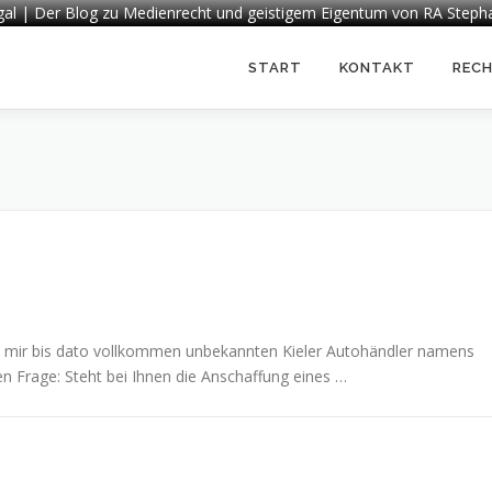
egal | Der Blog zu Medienrecht und geistigem Eigentum von RA Steph
START
KONTAKT
REC
m mir bis dato vollkommen unbekannten Kieler Autohändler namens
n Frage: Steht bei Ihnen die Anschaffung eines …