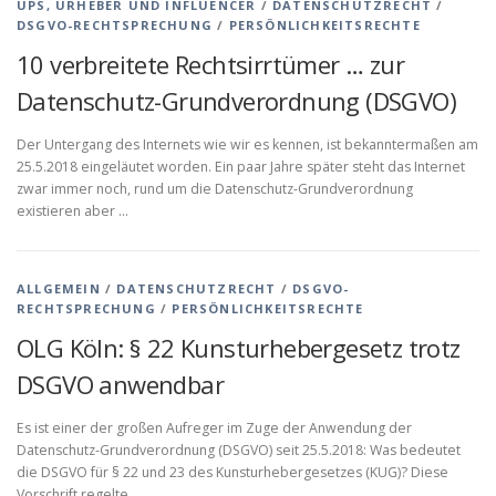
UPS, URHEBER UND INFLUENCER
/
DATENSCHUTZRECHT
/
DSGVO-RECHTSPRECHUNG
/
PERSÖNLICHKEITSRECHTE
10 verbreitete Rechtsirrtümer … zur
Datenschutz-Grundverordnung (DSGVO)
Der Untergang des Internets wie wir es kennen, ist bekanntermaßen am
25.5.2018 eingeläutet worden. Ein paar Jahre später steht das Internet
zwar immer noch, rund um die Datenschutz-Grundverordnung
existieren aber …
ALLGEMEIN
/
DATENSCHUTZRECHT
/
DSGVO-
RECHTSPRECHUNG
/
PERSÖNLICHKEITSRECHTE
OLG Köln: § 22 Kunsturhebergesetz trotz
DSGVO anwendbar
Es ist einer der großen Aufreger im Zuge der Anwendung der
Datenschutz-Grundverordnung (DSGVO) seit 25.5.2018: Was bedeutet
die DSGVO für § 22 und 23 des Kunsturhebergesetzes (KUG)? Diese
Vorschrift regelte …