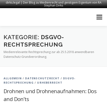
dirks.legal | Der Blog zu Medienrecht und geistigem Eigentum von RA
Stephan Dirks
Zum
Inhalt
Menü
springen
START
KONTAKT
RECHTSANWALT DIRKS
KATEGORIE:
DSGVO-
RECHTSPRECHUNG
Medienrelevante Rechtsprechung zur ab 25.5.2018 anwendbaren
MEDIEN
IMPRESSUM
Datenschutz-Grundverordnung.
ALLGEMEIN
/
DATENSCHUTZRECHT
/
DSGVO-
RECHTSPRECHUNG
/
URHEBERRECHT
Drohnen und Drohnenaufnahmen: Dos
and Don’ts