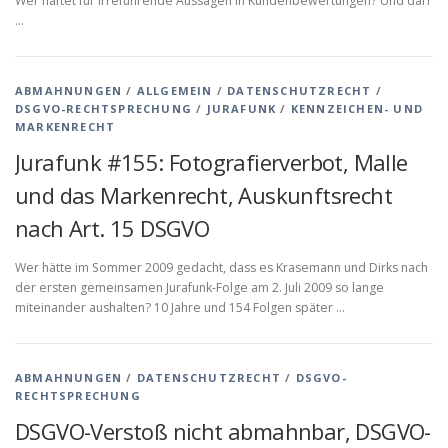
Wer haftet für irreführende Aussagen in Kundenbewertungen? Und darf
…
ABMAHNUNGEN
/
ALLGEMEIN
/
DATENSCHUTZRECHT
/
DSGVO-RECHTSPRECHUNG
/
JURAFUNK
/
KENNZEICHEN- UND
MARKENRECHT
Jurafunk #155: Fotografierverbot, Malle
und das Markenrecht, Auskunftsrecht
nach Art. 15 DSGVO
Wer hätte im Sommer 2009 gedacht, dass es Krasemann und Dirks nach
der ersten gemeinsamen Jurafunk-Folge am 2. Juli 2009 so lange
miteinander aushalten? 10 Jahre und 154 Folgen später …
ABMAHNUNGEN
/
DATENSCHUTZRECHT
/
DSGVO-
RECHTSPRECHUNG
DSGVO-Verstoß nicht abmahnbar, DSGVO-