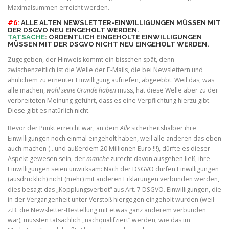
Maximalsummen erreicht werden.
#6:
ALLE ALTEN NEWSLETTER-EINWILLIGUNGEN MÜSSEN MIT
DER DSGVO NEU EINGEHOLT WERDEN.
TATSACHE
: ORDENTLICH EINGEHOLTE EINWILLIGUNGEN
MÜSSEN MIT DER DSGVO NICHT NEU EINGEHOLT WERDEN.
Zugegeben, der Hinweis kommt ein bisschen spät, denn
zwischenzeitlich ist die Welle der E-Mails, die bei Newslettern und
ähnlichem zu erneuter Einwilligung aufriefen, abgeebbt. Weil das, was
alle machen,
wohl seine Gründe haben
muss, hat diese Welle aber zu der
verbreiteten Meinung geführt, dass es eine Verpflichtung hierzu gibt.
Diese gibt es natürlich nicht.
Bevor der Punkt erreicht war, an dem
Alle
sicherheitshalber ihre
Einwilligungen noch einmal eingeholt haben, weil alle anderen das eben
auch machen (…und außerdem 20 Millionen Euro !!!), dürfte es dieser
Aspekt gewesen sein, der
manche
zurecht davon ausgehen ließ, ihre
Einwilligungen seien unwirksam: Nach der DSGVO dürfen Einwilligungen
(ausdrücklich) nicht (mehr) mit anderen Erklärungen verbunden werden,
dies besagt das „Kopplungsverbot“ aus Art. 7 DSGVO. Einwilligungen, die
in der Vergangenheit unter Verstoß hiergegen eingeholt wurden (weil
z.B. die Newsletter-Bestellung mit etwas ganz anderem verbunden
war), mussten tatsächlich „nachqualifziert“ werden, wie das im