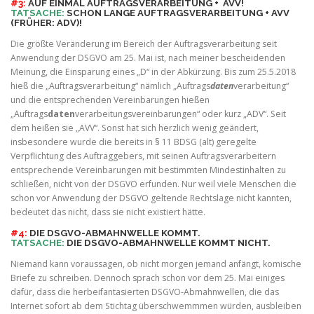
#3:
AUF EINMAL AUFTRAGSVERARBEITUNG + AVV!
TATSACHE:
SCHON LANGE AUFTRAGSVERARBEITUNG + AVV
(FRÜHER: ADV)!
Die größte Veränderung im Bereich der Auftragsverarbeitung seit
Anwendung der DSGVO am 25. Mai ist, nach meiner bescheidenden
Meinung, die Einsparung eines „D“ in der Abkürzung. Bis zum 25.5.2018
hieß die „Auftragsverarbeitung“ nämlich „Auftrags
daten
verarbeitung“
und die entsprechenden Vereinbarungen hießen
„Auftrags
daten
verarbeitungsvereinbarungen“ oder kurz „ADV“. Seit
dem heißen sie „AVV“. Sonst hat sich herzlich wenig geändert,
insbesondere wurde die bereits in § 11 BDSG (alt) geregelte
Verpflichtung des Auftraggebers, mit seinen Auftragsverarbeitern
entsprechende Vereinbarungen mit bestimmten Mindestinhalten zu
schließen, nicht von der DSGVO erfunden. Nur weil viele Menschen die
schon vor Anwendung der DSGVO geltende Rechtslage nicht kannten,
bedeutet das nicht, dass sie nicht existiert hätte.
#4:
DIE DSGVO-ABMAHNWELLE KOMMT.
TATSACHE:
DIE DSGVO-ABMAHNWELLE KOMMT NICHT.
Niemand kann voraussagen, ob nicht morgen jemand anfängt, komische
Briefe zu schreiben. Dennoch sprach schon vor dem 25. Mai einiges
dafür, dass die herbeifantasierten DSGVO-Abmahnwellen, die das
Internet sofort ab dem Stichtag überschwemmmen würden, ausbleiben