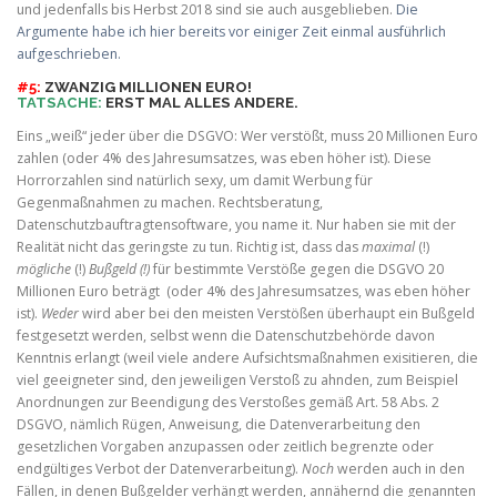
und jedenfalls bis Herbst 2018 sind sie auch ausgeblieben.
Die
Argumente habe ich hier bereits vor einiger Zeit einmal ausführlich
aufgeschrieben.
#5:
ZWANZIG MILLIONEN EURO!
TATSACHE:
ERST MAL ALLES ANDERE.
Eins „weiß“ jeder über die DSGVO: Wer verstößt, muss 20 Millionen Euro
zahlen (oder 4% des Jahresumsatzes, was eben höher ist). Diese
Horrorzahlen sind natürlich sexy, um damit Werbung für
Gegenmaßnahmen zu machen. Rechtsberatung,
Datenschutzbauftragtensoftware, you name it. Nur haben sie mit der
Realität nicht das geringste zu tun. Richtig ist, dass das
maximal
(!)
mögliche
(!)
Bußgeld (!)
für bestimmte Verstöße gegen die DSGVO 20
Millionen Euro beträgt (oder 4% des Jahresumsatzes, was eben höher
ist).
Weder
wird aber bei den meisten Verstößen überhaupt ein Bußgeld
festgesetzt werden, selbst wenn die Datenschutzbehörde davon
Kenntnis erlangt (weil viele andere Aufsichtsmaßnahmen exisitieren, die
viel geeigneter sind, den jeweiligen Verstoß zu ahnden, zum Beispiel
Anordnungen zur Beendigung des Verstoßes gemäß Art. 58 Abs. 2
DSGVO, nämlich Rügen, Anweisung, die Datenverarbeitung den
gesetzlichen Vorgaben anzupassen oder zeitlich begrenzte oder
endgültiges Verbot der Datenverarbeitung).
Noch
werden auch in den
Fällen, in denen Bußgelder verhängt werden, annähernd die genannten