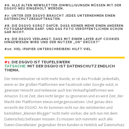
#6: ALLE ALTEN NEWSLETTER-EINWILLIGUNGEN MÜSSEN MIT DER
DSGVO NEU EINGEHOLT WERDEN.
#7: UNTER DER DSGVO BRAUCHT JEDES UNTERNEHMEN EINEN
DATENSCHUTZBEAUFTRAGTEN.
#8: DIE DSGVO SORGT DAFÜR, DASS KEINER MEHR EINEN ANDEREN
FOTOGRAFIEREN DARF. UND DAS FOTO VERÖFFENTLICHEN SCHON
GAR NICHT.
#9: DIE DSGVO VERLANGT, DASS MIT EINEM LAYER AUF COOKIES
HINGEWIESEN WIRD UND DER NUTZER „OK“ DRÜCKT“
#10: VIEL (PAPIER UNTERSCHREIBEN) HILFT VIEL.
#1:
DIE DSGVO IST TEUFELSWERK
TATSACHE:
MIT DER DSGVO IST DATENSCHUTZ ENDLICH
THEMA.
Der Internetnutzer ist nicht mehr Kunde, er ist das Produkt. Jedenfalls,
wenn er die großen Plattformen wie Facebook oder Google nutzt, in
gewisser Hinsicht und teilweise auch bei Verkaufsplattformen wie
Amazon. Es ist Zeit, dies nicht länger zu ignorieren und es wird Zeit, der
Macht der Plattformen etwas entgegenzusetzen. Und genau dies
erreicht die DSGVO. An ihr kommen nicht nur die vielzitierten und
bemühten „kleinen Blogger“ nicht mehr vorbei, die sich nun mit dem
Datenschutz befassen müssen. Es müssen sich nunmehr auch alle
Daten-Dienstleister gegenüber ihren Kunden in Hinblick auf Datenschutz