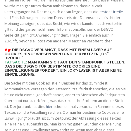
anderen Worten: Würde man es aus dem Internet nicht besser wissen,
würde man gar nichts davon mitbekommen, dass die Welt
untergegangen ist. Das mag auch daran liegen, dass die
ersten Urteile
und Einschätzungen aus dem Dunstkreis der Datenschutzaufsicht der
Meinung zuneigen, dass das Recht, wie wir es kannten, auch weiterhin
gilt (und die ganzen schlimmen Informationspflichten der DSGVO
vielleicht gar nicht Anwendung finden). Fragen Sie einfach auch in
Zukunft, bevor sie Fotos von anderen Menschen veröffentlichen.
#9:
DIE DSGVO VERLANGT, DASS MIT EINEM LAYER AUF
COOKIES HINGEWIESEN WIRD UND DER NUTZER „OK“
DRÜCKT“.
TATSACHE:
MAN KANN SICH AUF DEN STANDPUNKT STELLEN,
DASS DIE DSGVO FÜR BESTIMMTE COOKIES EINE
EINWILLIGUNG ERFORDERT. EIN „OK“-LAYER IST ABER KEINE
EINWILLIGUNG.
Die Sache mit den Cookies ist ein Beispiel für das (zumindest)
kommunikative Versagen der Datenschutzaufsichtsbehörden, die es bis
heute nicht einmal geschafft haben, anderen Menschen als Fachjuristen
überhaupt nur zu erklären, was das rechtliche Problem an dieser Stelle
ist. Der Jurafunk hat dies
hier
schon einmal versucht. Im Rahmen dieses
Textes soll die Festellung reichen: Ob man für bestimmte Cookies eine
„Einwilligung“ braucht, ist zum Zeitpunkt der Abfassung dieses Textes
eine reine Glaubensfrage. Man kann mit guten Gründen der Meinung
sein, dass eine Einwilligung notwendig ist. Wenn man aber dieser