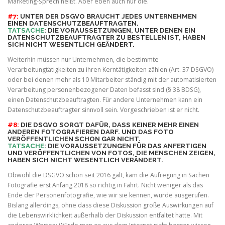
Marketing-Sprech heißt. Aber eben auch nur die.
#7:
UNTER DER DSGVO BRAUCHT JEDES UNTERNEHMEN
EINEN DATENSCHUTZBEAUFTRAGTEN.
TATSACHE
: DIE VORAUSSETZUNGEN, UNTER DENEN EIN
DATENSCHUTZBEAUFTRAGTER ZU BESTELLEN IST, HABEN
SICH NICHT WESENTLICH GEÄNDERT.
Weiterhin müssen nur Unternehmen, die bestimmte
Verarbeitungtätigkeiten zu ihren Kerntätigkeiten zählen (Art. 37 DSGVO)
oder bei denen mehr als 10 Mitarbeiter ständig mit der automatisierten
Verarbeitung personenbezogener Daten befasst sind (§ 38 BDSG),
einen Datenschutzbeauftragten. Für andere Unternehmen kann ein
Datenschutzbeauftragter sinnvoll sein. Vorgeschrieben ist er nicht.
#8:
DIE DSGVO SORGT DAFÜR, DASS KEINER MEHR EINEN
ANDEREN FOTOGRAFIEREN DARF. UND DAS FOTO
VERÖFFENTLICHEN SCHON GAR NICHT.
TATSACHE
: DIE VORAUSSETZUNGEN FÜR DAS ANFERTIGEN
UND VERÖFFENTLICHEN VON FOTOS, DIE MENSCHEN ZEIGEN,
HABEN SICH NICHT WESENTLICH VERÄNDERT.
Obwohl die DSGVO schon seit 2016 galt, kam die Aufregung in Sachen
Fotografie erst Anfang 2018 so richtig in Fahrt. Nicht weniger als das
Ende der Personenfotografie, wie wir sie kennen, wurde ausgerufen.
Bislang allerdings, ohne dass diese Diskussion große Auswirkungen auf
die Lebenswirklichkeit außerhalb der Diskussion entfaltet hätte. Mit