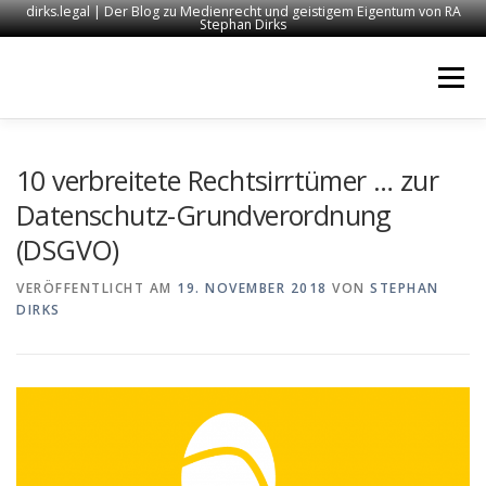
dirks.legal | Der Blog zu Medienrecht und geistigem Eigentum von RA
Stephan Dirks
Zum
Inhalt
Menü
springen
START
KONTAKT
RECHTSANWALT DIRKS
10 verbreitete Rechtsirrtümer … zur
Datenschutz-Grundverordnung
(DSGVO)
MEDIEN
IMPRESSUM
VERÖFFENTLICHT AM
19. NOVEMBER 2018
VON
STEPHAN
DIRKS