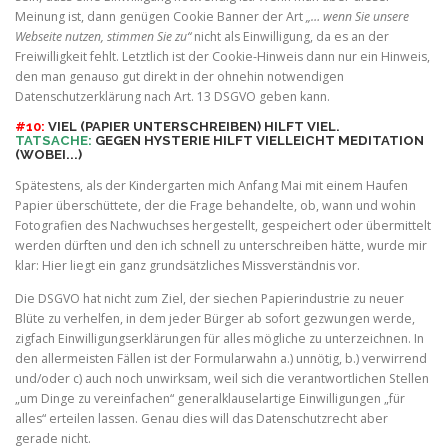
Meinung ist, dann genügen Cookie Banner der Art
„… wenn Sie unsere
Webseite nutzen, stimmen Sie zu“
nicht als Einwilligung, da es an der
Freiwilligkeit fehlt. Letztlich ist der Cookie-Hinweis dann nur ein Hinweis,
den man genauso gut direkt in der ohnehin notwendigen
Datenschutzerklärung nach Art. 13 DSGVO geben kann.
#10:
VIEL (PAPIER UNTERSCHREIBEN) HILFT VIEL.
TATSACHE:
GEGEN HYSTERIE HILFT VIELLEICHT MEDITATION
(
WOBEI..
.)
Spätestens, als der Kindergarten mich Anfang Mai mit einem Haufen
Papier überschüttete, der die Frage behandelte, ob, wann und wohin
Fotografien des Nachwuchses hergestellt, gespeichert oder übermittelt
werden dürften und den ich schnell zu unterschreiben hätte, wurde mir
klar: Hier liegt ein ganz grundsätzliches Missverständnis vor.
Die DSGVO hat nicht zum Ziel, der siechen Papierindustrie zu neuer
Blüte zu verhelfen, in dem jeder Bürger ab sofort gezwungen werde,
zigfach Einwilligungserklärungen für alles mögliche zu unterzeichnen. In
den allermeisten Fällen ist der Formularwahn a.) unnötig, b.) verwirrend
und/oder c) auch noch unwirksam, weil sich die verantwortlichen Stellen
„um Dinge zu vereinfachen“ generalklauselartige Einwilligungen „für
alles“ erteilen lassen. Genau dies will das Datenschutzrecht aber
gerade nicht.