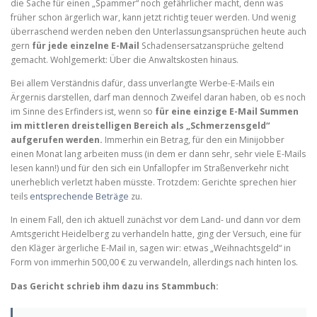
die Sache für einen „Spammer“ noch gefährlicher macht, denn was
früher schon ärgerlich war, kann jetzt richtig teuer werden. Und wenig
überraschend werden neben den Unterlassungsansprüchen heute auch
gern
für jede einzelne E-Mail
Schadensersatzansprüche geltend
gemacht. Wohlgemerkt: Über die Anwaltskosten hinaus.
Bei allem Verständnis dafür, dass unverlangte Werbe-E-Mails ein
Ärgernis darstellen, darf man dennoch Zweifel daran haben, ob es noch
im Sinne des Erfinders ist, wenn so
für eine einzige E-Mail Summen
im mittleren dreistelligen Bereich als „Schmerzensgeld“
aufgerufen werden.
Immerhin ein Betrag, für den ein Minijobber
einen Monat lang arbeiten muss (in dem er dann sehr, sehr viele E-Mails
lesen kann!) und für den sich ein Unfallopfer im Straßenverkehr nicht
unerheblich verletzt haben müsste. Trotzdem: Gerichte sprechen hier
teils
entsprechende Beträge
zu.
In einem Fall, den ich aktuell zunächst vor dem Land- und dann vor dem
Amtsgericht Heidelberg zu verhandeln hatte, ging der Versuch, eine für
den Kläger ärgerliche E-Mail in, sagen wir: etwas „Weihnachtsgeld“ in
Form von immerhin 500,00 € zu verwandeln, allerdings nach hinten los.
Das Gericht schrieb ihm dazu ins Stammbuch: