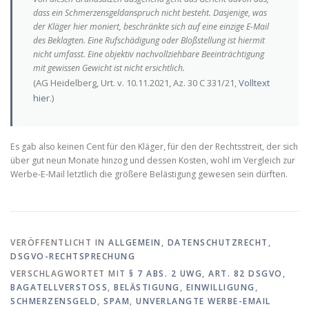
dass ein Schmerzensgeldanspruch nicht besteht. Dasjenige, was
der Kläger hier moniert, beschränkte sich auf eine einzige E-Mail
des Beklagten. Eine Rufschädigung oder Bloßstellung ist hiermit
nicht umfasst. Eine objektiv nachvollziehbare Beeinträchtigung
mit gewissen Gewicht ist nicht ersichtlich.
(AG Heidelberg, Urt. v. 10.11.2021, Az. 30 C 331/21,
Volltext
hier
.)
Es gab also keinen Cent für den Kläger, für den der Rechtsstreit, der sich
über gut neun Monate hinzog und dessen Kosten, wohl im Vergleich zur
Werbe-E-Mail letztlich die größere Belästigung gewesen sein dürften.
VERÖFFENTLICHT IN
ALLGEMEIN
,
DATENSCHUTZRECHT
,
DSGVO-RECHTSPRECHUNG
VERSCHLAGWORTET MIT
§ 7 ABS. 2 UWG
,
ART. 82 DSGVO
,
BAGATELLVERSTOSS
,
BELÄSTIGUNG
,
EINWILLIGUNG
,
SCHMERZENSGELD
,
SPAM
,
UNVERLANGTE WERBE-EMAIL