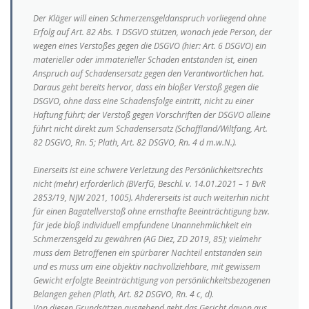
Der Kläger will einen Schmerzensgeldanspruch vorliegend ohne
Erfolg auf Art. 82 Abs. 1 DSGVO stützen, wonach jede Person, der
wegen eines Verstoßes gegen die DSGVO (hier: Art. 6 DSGVO) ein
materieller oder immaterieller Schaden entstanden ist, einen
Anspruch auf Schadensersatz gegen den Verantwortlichen hat.
Daraus geht bereits hervor, dass ein bloßer Verstoß gegen die
DSGVO, ohne dass eine Schadensfolge eintritt, nicht zu einer
Haftung führt; der Verstoß gegen Vorschriften der DSGVO alleine
führt nicht direkt zum Schadensersatz (Schaffland/Wiltfang, Art.
82 DSGVO, Rn. 5; Plath, Art. 82 DSGVO, Rn. 4 d m.w.N.).
Einerseits ist eine schwere Verletzung des Persönlichkeitsrechts
nicht (mehr) erforderlich (BVerfG, Beschl. v. 14.01.2021 – 1 BvR
2853/19, NJW 2021, 1005). Ahdererseits ist auch weiterhin nicht
für einen Bagatellverstoß ohne ernsthafte Beeinträchtigung bzw.
für jede bloß individuell empfundene Unannehmlichkeit ein
Schmerzensgeld zu gewähren (AG Diez, ZD 2019, 85); vielmehr
muss dem Betroffenen ein spürbarer Nachteil entstanden sein
und es muss um eine objektiv nachvollziehbare, mit gewissem
Gewicht erfolgte Beeinträchtigung von persönlichkeitsbezogenen
Belangen gehen (Plath, Art. 82 DSGVO, Rn. 4 c, d).
Von diesen Grundsätzen ausgehend geht das Gericht davon aus,