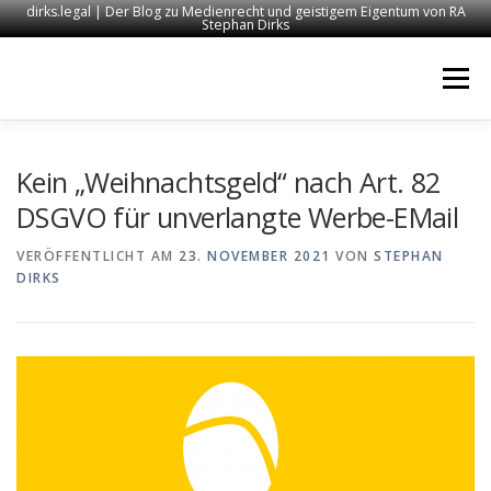
dirks.legal | Der Blog zu Medienrecht und geistigem Eigentum von RA
Stephan Dirks
Zum
Inhalt
Menü
springen
START
KONTAKT
RECHTSANWALT DIRKS
Kein „Weihnachtsgeld“ nach Art. 82
DSGVO für unverlangte Werbe-EMail
MEDIEN
IMPRESSUM
VERÖFFENTLICHT AM
23. NOVEMBER 2021
VON
STEPHAN
DIRKS