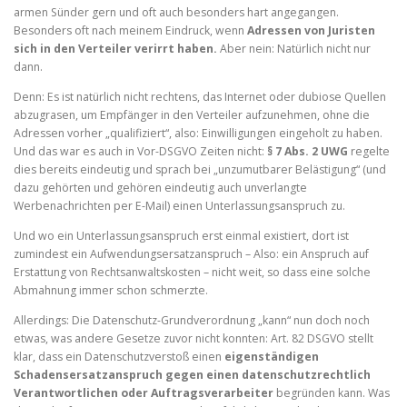
armen Sünder gern und oft auch besonders hart angegangen.
Besonders oft nach meinem Eindruck, wenn
Adressen von Juristen
sich in den Verteiler verirrt haben.
Aber nein: Natürlich nicht nur
dann.
Denn: Es ist natürlich nicht rechtens, das Internet oder dubiose Quellen
abzugrasen, um Empfänger in den Verteiler aufzunehmen, ohne die
Adressen vorher „qualifiziert“, also: Einwilligungen eingeholt zu haben.
Und das war es auch in Vor-DSGVO Zeiten nicht:
§ 7 Abs. 2 UWG
regelte
dies bereits eindeutig und sprach bei „unzumutbarer Belästigung“ (und
dazu gehörten und gehören eindeutig auch unverlangte
Werbenachrichten per E-Mail) einen Unterlassungsanspruch zu.
Und wo ein Unterlassungsanspruch erst einmal existiert, dort ist
zumindest ein Aufwendungsersatzanspruch – Also: ein Anspruch auf
Erstattung von Rechtsanwaltskosten – nicht weit, so dass eine solche
Abmahnung immer schon schmerzte.
Allerdings: Die Datenschutz-Grundverordnung „kann“ nun doch noch
etwas, was andere Gesetze zuvor nicht konnten: Art. 82 DSGVO stellt
klar, dass ein Datenschutzverstoß einen
eigenständigen
Schadensersatzanspruch gegen einen datenschutzrechtlich
Verantwortlichen oder Auftragsverarbeiter
begründen kann. Was