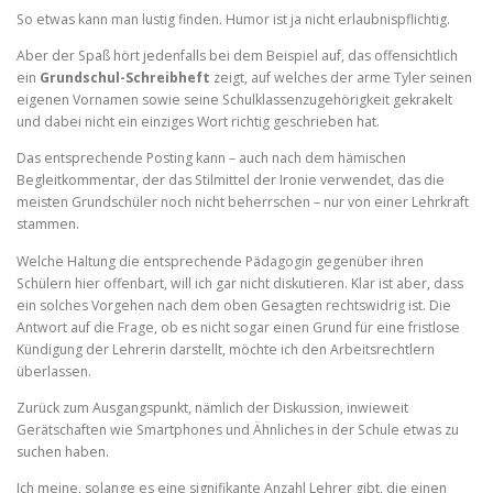
So etwas kann man lustig finden. Humor ist ja nicht erlaubnispflichtig.
Aber der Spaß hört jedenfalls bei dem Beispiel auf, das offensichtlich
ein
Grundschul-Schreibheft
zeigt, auf welches der arme Tyler seinen
eigenen Vornamen sowie seine Schulklassenzugehörigkeit gekrakelt
und dabei nicht ein einziges Wort richtig geschrieben hat.
Das entsprechende Posting kann – auch nach dem hämischen
Begleitkommentar, der das Stilmittel der Ironie verwendet, das die
meisten Grundschüler noch nicht beherrschen – nur von einer Lehrkraft
stammen.
Welche Haltung die entsprechende Pädagogin gegenüber ihren
Schülern hier offenbart, will ich gar nicht diskutieren. Klar ist aber, dass
ein solches Vorgehen nach dem oben Gesagten rechtswidrig ist. Die
Antwort auf die Frage, ob es nicht sogar einen Grund für eine fristlose
Kündigung der Lehrerin darstellt, möchte ich den Arbeitsrechtlern
überlassen.
Zurück zum Ausgangspunkt, nämlich der Diskussion, inwieweit
Gerätschaften wie Smartphones und Ähnliches in der Schule etwas zu
suchen haben.
Ich meine, solange es eine signifikante Anzahl Lehrer gibt, die einen