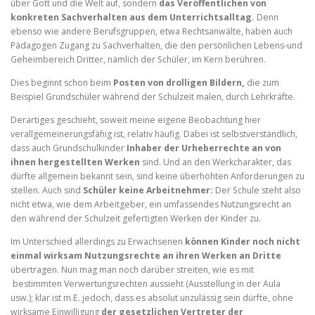
über Gott und die Welt auf, sondern
das Veröffentlichen von
konkreten Sachverhalten aus dem Unterrichtsalltag.
Denn
ebenso wie andere Berufsgruppen, etwa Rechtsanwälte, haben auch
Pädagogen Zugang zu Sachverhalten, die den persönlichen Lebens-und
Geheimbereich Dritter, nämlich der Schüler, im Kern berühren.
Dies beginnt schon beim
Posten von drolligen Bildern,
die zum
Beispiel Grundschüler während der Schulzeit malen, durch Lehrkräfte.
Derartiges geschieht, soweit meine eigene Beobachtung hier
verallgemeinerungsfähig ist, relativ häufig. Dabei ist selbstverständlich,
dass auch Grundschulkinder
Inhaber der Urheberrechte an von
ihnen hergestellten Werken
sind. Und an den Werkcharakter, das
dürfte allgemein bekannt sein, sind keine überhöhten Anforderungen zu
stellen. Auch sind
Schüler keine Arbeitnehmer:
Der Schule steht also
nicht etwa, wie dem Arbeitgeber, ein umfassendes Nutzungsrecht an
den während der Schulzeit gefertigten Werken der Kinder zu.
Im Unterschied allerdings zu Erwachsenen
können Kinder noch nicht
einmal wirksam Nutzungsrechte an ihren Werken an Dritte
übertragen. Nun mag man noch darüber streiten, wie es mit
bestimmten Verwertungsrechten aussieht (Ausstellung in der Aula
usw.); klar ist m.E. jedoch, dass es absolut unzulässig sein dürfte, ohne
wirksame Einwilligung
der gesetzlichen Vertreter der