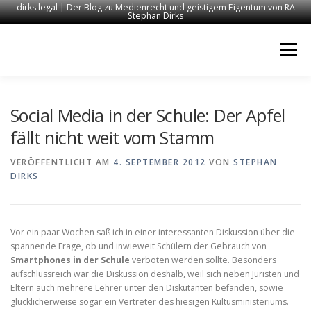
dirks.legal | Der Blog zu Medienrecht und geistigem Eigentum von RA
Stephan Dirks
Zum
Inhalt
Menü
springen
START
KONTAKT
RECHTSANWALT DIRKS
Social Media in der Schule: Der Apfel
fällt nicht weit vom Stamm
MEDIEN
IMPRESSUM
VERÖFFENTLICHT AM
4. SEPTEMBER 2012
VON
STEPHAN
DIRKS
Vor ein paar Wochen saß ich in einer interessanten Diskussion über die
spannende Frage, ob und inwieweit Schülern der Gebrauch von
Smartphones in der Schule
verboten werden sollte. Besonders
aufschlussreich war die Diskussion deshalb, weil sich neben Juristen und
Eltern auch mehrere Lehrer unter den Diskutanten befanden, sowie
glücklicherweise sogar ein Vertreter des hiesigen Kultusministeriums.