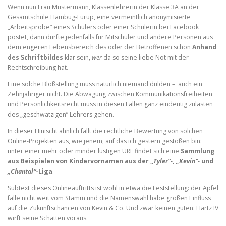
Wenn nun Frau Mustermann, Klassenlehrerin der Klasse 3A an der
Gesamtschule Hambug-Lurup, eine vermeintlich anonymisierte
„Arbeitsprobe“ eines Schülers oder einer Schülerin bei Facebook
postet, dann dürfte jedenfalls für Mitschüler und andere Personen aus
dem engeren Lebensbereich des oder der Betroffenen schon
Anhand
des Schriftbildes
klar sein,
wer
da so seine liebe Not mit der
Rechtschreibung hat.
Eine solche Bloßstellung muss natürlich niemand dulden – auch ein
Zehnjähriger nicht. Die Abwägung zwischen Kommunikationsfreiheiten
und Persönlichkeitsrecht muss in diesen Fällen ganz eindeutig zulasten
des „geschwätzigen“ Lehrers gehen.
In dieser Hinischt ähnlich fällt die rechtliche Bewertung von solchen
Online-Projekten aus, wie jenem, auf das ich gestern gestoßen bin:
unter einer mehr oder minder lustigen URL findet sich eine
Sammlung
aus Beispielen von Kindervornamen aus der „
Tyler“-
,
„Kevin“-
und
„Chantal“
-Liga
.
Subtext dieses Onlineauftritts ist wohl in etwa die Feststellung: der Apfel
falle nicht weit vom Stamm und die Namenswahl habe großen Einfluss
auf die Zukunftschancen von Kevin & Co. Und zwar keinen guten: Hartz IV
wirft seine Schatten voraus.