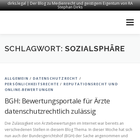
dirks.legal | Der Blog zu Medienrecht und geistigem Eigentum von RA
Stephan Dirks
Zum
Inhalt
Menü
springen
START
KONTAKT
RECHTSANWALT DIRKS
SCHLAGWORT:
SOZIALSPHÄRE
MEDIEN
IMPRESSUM
ALLGEMEIN
/
DATENSCHUTZRECHT
/
PERSÖNLICHKEITSRECHTE
/
REPUTATIONSRECHT UND
ONLINE-BEWERTUNGEN
BGH: Bewertungsportale für Ärzte
datenschutzrechtlich zulässig
Die Zulässigkeit von Ärztebewertungen im Internet war bereits an
verschiedenen Stellen in diesem Blog Thema. In dieser Woche hat sich
nun auch der Bundesgerichtshof (BGH) der Sache angenommen und