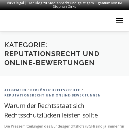
dirks.legal | Der Blog zu Medienrecht und geistigem Eigentum von RA
Stephan Dirks
Zum
Inhalt
Menü
springen
START
KONTAKT
RECHTSANWALT DIRKS
KATEGORIE:
REPUTATIONSRECHT UND
ONLINE-BEWERTUNGEN
MEDIEN
IMPRESSUM
ALLGEMEIN
/
PERSÖNLICHKEITSRECHTE
/
REPUTATIONSRECHT UND ONLINE-BEWERTUNGEN
Warum der Rechtsstaat sich
Rechtsschutzlücken leisten sollte
Die Pressemitteilungen des Bundesgerichtshofs (BGH) sind ja immer für