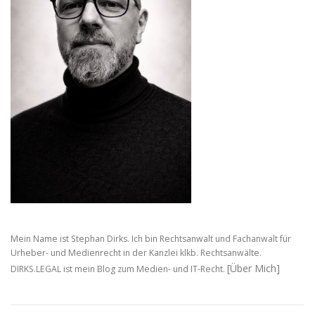
a
v
i
g
a
t
i
o
n
Mein Name ist Stephan Dirks. Ich bin Rechtsanwalt und Fachanwalt für
Urheber- und Medienrecht in der Kanzlei klkb. Rechtsanwälte.
[Über Mich]
DIRKS.LEGAL ist mein Blog zum Medien- und IT-Recht.