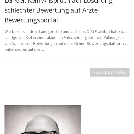
LG Kiel: Kein Anspruch auf Löschung
schlechter Bewertung auf Ärzte-
Bewertungsportal
Wie bereits andere Landgerichte und auch das OLG Frankfurt hatte das
Landgericht Kiel in einer aktuellen Entscheidung über die Zulässigkeit
von (schlechten) Bewertungen auf einer Online-Bewertungsplattform zu
entscheiden, auf der …
B
e
NEUERE BEITRÄGE
i
t
r
a
g
s
n