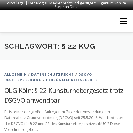
dirks.legal | Der Blog zu Medienrecht und geistigem Eigentum von RA
Stephan Dirks
Zum
Inhalt
Menü
springen
START
KONTAKT
RECHTSANWALT DIRKS
SCHLAGWORT:
§ 22 KUG
MEDIEN
IMPRESSUM
ALLGEMEIN
/
DATENSCHUTZRECHT
/
DSGVO-
RECHTSPRECHUNG
/
PERSÖNLICHKEITSRECHTE
OLG Köln: § 22 Kunsturhebergesetz trotz
DSGVO anwendbar
Es ist einer der großen Aufreger im Zuge der Anwendung der
Datenschutz-Grundverordnung (DSGVO) seit 25.5.2018: Was bedeutet
die DSGVO für § 22 und 23 des Kunsturhebergesetzes (KUG)? Diese
Vorschrift regelte …