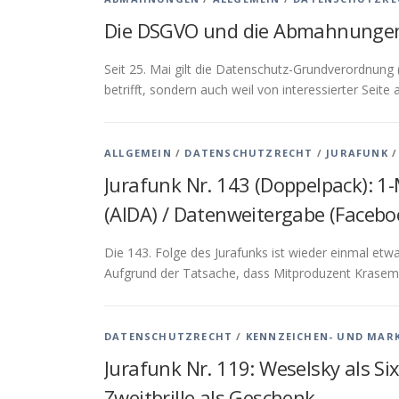
Die DSGVO und die Abmahnungen 
Seit 25. Mai gilt die Datenschutz-Grundverordnung
betrifft, sondern auch weil von interessierter Sei
ALLGEMEIN
/
DATENSCHUTZRECHT
/
JURAFUNK
Jurafunk Nr. 143 (Doppelpack): 1-
(AIDA) / Datenweitergabe (Faceb
Die 143. Folge des Jurafunks ist wieder einmal etw
Aufgrund der Tatsache, dass Mitproduzent Krasema
DATENSCHUTZRECHT
/
KENNZEICHEN- UND MAR
Jurafunk Nr. 119: Weselsky als Six
Zweitbrille als Geschenk