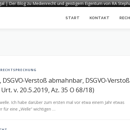
egal | Der Blog zu Medienrecht und geistigem Eigentum von RA Steph
START
KONTAKT
REC
-RECHTSPRECHUNG
, DSGVO-Verstoß abmahnbar, DSGVO-Verstoß
rt. v. 20.5.2019, Az. 35 O 68/18)
elle. Ich habe darüber zum ersten mal vor etwa einem Jahr etwas
r für eine „Welle“ wichtigen …
CHT