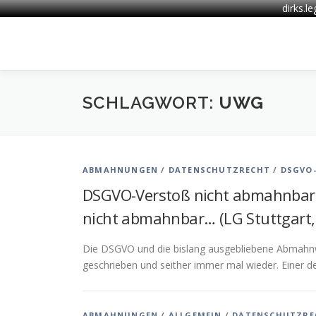
dirks.l
Zum
Inhalt
springen
SCHLAGWORT:
UWG
ABMAHNUNGEN
/
DATENSCHUTZRECHT
/
DSGVO
DSGVO-Verstoß nicht abmahnbar
nicht abmahnbar… (LG Stuttgart, U
Die DSGVO und die bislang ausgebliebene Abmahnw
geschrieben und seither immer mal wieder. Einer de
ABMAHNUNGEN
/
ALLGEMEIN
/
DATENSCHUTZRE