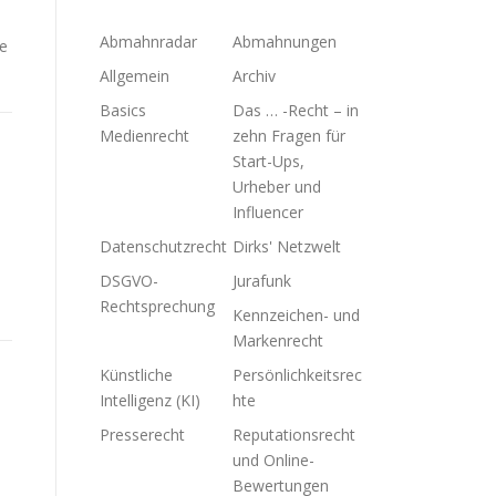
Abmahnradar
Abmahnungen
ie
Allgemein
Archiv
Basics
Das … -Recht – in
Medienrecht
zehn Fragen für
Start-Ups,
Urheber und
Influencer
Datenschutzrecht
Dirks' Netzwelt
DSGVO-
Jurafunk
Rechtsprechung
Kennzeichen- und
Markenrecht
Künstliche
Persönlichkeitsrec
Intelligenz (KI)
hte
Presserecht
Reputationsrecht
und Online-
Bewertungen