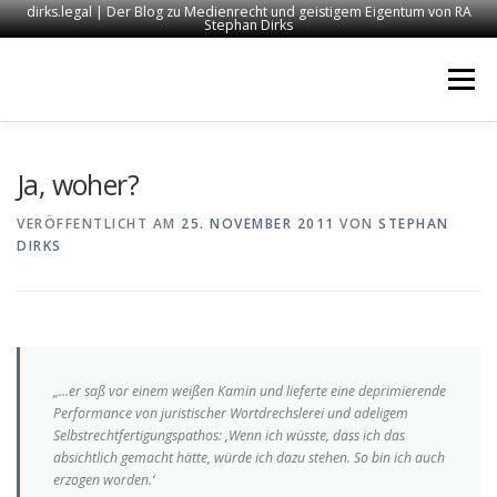
dirks.legal | Der Blog zu Medienrecht und geistigem Eigentum von RA
Stephan Dirks
Zum
Inhalt
Menü
springen
START
KONTAKT
RECHTSANWALT DIRKS
Ja, woher?
VERÖFFENTLICHT AM
25. NOVEMBER 2011
VON
STEPHAN
DIRKS
MEDIEN
IMPRESSUM
„…er saß vor einem weißen Kamin und lieferte eine deprimierende
Performance von juristischer Wortdrechslerei und adeligem
Selbstrechtfertigungspathos: ‚Wenn ich wüsste, dass ich das
absichtlich gemacht hätte, würde ich dazu stehen. So bin ich auch
erzogen worden.‘