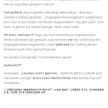
halt nur irgendwie gesperrt oder so.
Tatsächlich
ging es gestern allerdings allein darum , dass das –
niemals in Vollzug gesetzte – „Zugangserschwernisgesetz“ aufgehoben
wird. Das ist das Gesetz mit diesen Stoppschildern. Das gibt’s jetzt nicht
mehr. Ergebnis: Ein Gesetz weniger. Nicht: eines mehr.
Oh Gott, und nun !?!
Naja, nun wird mit kinderpornographischen
Seiten halt weiter das gemacht, was mit ihnen
vor
der Einführung des
Zugangserschwernisgesetzes, sowie
während
der Geltung dieses
Gesetzes auch schon gemacht wurde:
Sie wurden und werden, Trommelwirbel: Jawohl:
Gelöscht!!!
*
Deswegen:
„Löschen statt Sperren
„. Vielleicht gibt’s in Zukunft auch
mal wieder weniger
Stuss statt Nachrichten
.
Hier
könnte man sich
orientieren.
*) ÜBRIGENS IMMERNOCH NICHT
„VOM BKA“
, LIEBES RTL, SONDERN
Z.B. VOM ZUSTÄNDIGEN ISP.