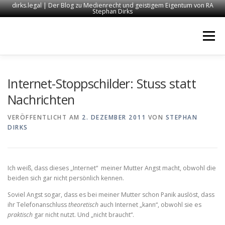
dirks.legal | Der Blog zu Medienrecht und geistigem Eigentum von RA
Stephan Dirks
Zum
Inhalt
Menü
springen
START
KONTAKT
RECHTSANWALT DIRKS
Internet-Stoppschilder: Stuss statt
Nachrichten
MEDIEN
IMPRESSUM
VERÖFFENTLICHT AM
2. DEZEMBER 2011
VON
STEPHAN
DIRKS
Ich weiß, dass dieses „Internet“ meiner Mutter Angst macht, obwohl die
beiden sich gar nicht persönlich kennen.
Soviel Angst sogar, dass es bei meiner Mutter schon Panik auslöst, dass
ihr Telefonanschluss
theoretisch
auch Internet „kann“, obwohl sie es
praktisch
gar nicht nutzt. Und „nicht braucht“.