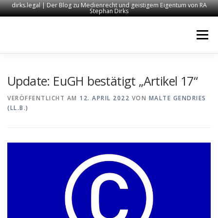
dirks.legal | Der Blog zu Medienrecht und geistigem Eigentum von RA
Stephan Dirks
Zum
Inhalt
Menü
springen
START
KONTAKT
RECHTSANWALT DIRKS
Update: EuGH bestätigt „Artikel 17“
VERÖFFENTLICHT AM
12. APRIL 2022
VON
MALTE GENDRIES
(LL.B.)
MEDIEN
IMPRESSUM