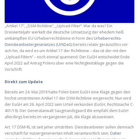
„Artikel 17“, „DSM-Richtline“, „Upload-Filter“: War da was? Ein
Dreivierteljahr werkelt die deutsche Umsetzung der ehedem heiß
umkämpften EU-Urheberrechtslinine in Form des
Urheberrechts-
Diensteanbietergesesetzes (UrhDaG)
bereits relativ geräuschlos vor
sich hin, da wird es um Artikel 17 der Richtlinine – das ist der mit den
„Upload-Filtern“ – noch einmal spannend: Der EuGH entscheidet Ende
April 2022 auf Antrag Polens über eine Nichtigkeitsklage gegen die
Vorschrift.
Direkt zum Update
Bereits am 24. Mai 2019 hatte Polen beim EuGH eine Klage gegen den
höchst umstrittenen Artikel 17 der DSM-Richtlinie eingereicht. Nun wird
der EuGH am 26. April 2022 sein Urteil verkünden (EuGH, Rechtssache C-
401/19). Der Generalanwalt Saugmandsgaard Øe empfahl dem EuGH
allerdings bereits im vergangenen Juli, die Klage abzuweisen.
Art. 17 DSM-RL ist seit jeher umstritten. Diensteanbieter sollen demnach
verschärft für nutzergenerierten Inhalt verantwortlich sein.
Daher