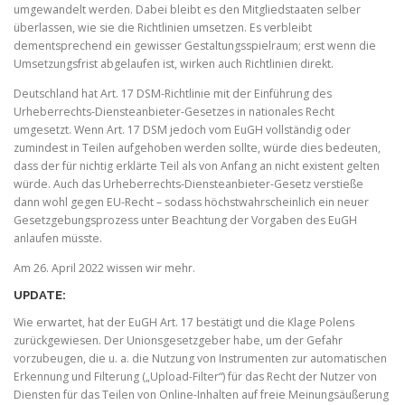
umgewandelt werden. Dabei bleibt es den Mitgliedstaaten selber
überlassen, wie sie die Richtlinien umsetzen. Es verbleibt
dementsprechend ein gewisser Gestaltungsspielraum; erst wenn die
Umsetzungsfrist abgelaufen ist, wirken auch Richtlinien direkt.
Deutschland hat Art. 17 DSM-Richtlinie mit der Einführung des
Urheberrechts-Diensteanbieter-Gesetzes in nationales Recht
umgesetzt. Wenn Art. 17 DSM jedoch vom EuGH vollständig oder
zumindest in Teilen aufgehoben werden sollte, würde dies bedeuten,
dass der für nichtig erklärte Teil als von Anfang an nicht existent gelten
würde. Auch das Urheberrechts-Diensteanbieter-Gesetz verstieße
dann wohl gegen EU-Recht – sodass höchstwahrscheinlich ein neuer
Gesetzgebungsprozess unter Beachtung der Vorgaben des EuGH
anlaufen müsste.
Am 26. April 2022 wissen wir mehr.
UPDATE:
Wie erwartet, hat der EuGH Art. 17 bestätigt und die Klage Polens
zurückgewiesen. Der Unionsgesetzgeber habe, um der Gefahr
vorzubeugen, die u. a. die Nutzung von Instrumenten zur automatischen
Erkennung und Filterung („Upload-Filter“) für das Recht der Nutzer von
Diensten für das Teilen von Online-Inhalten auf freie Meinungsäußerung