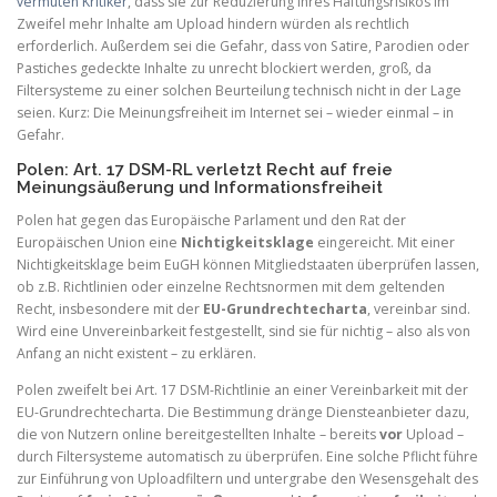
vermuten Kritiker
, dass sie zur Reduzierung ihres Haftungsrisikos im
Zweifel mehr Inhalte am Upload hindern würden als rechtlich
erforderlich. Außerdem sei die Gefahr, dass von Satire, Parodien oder
Pastiches gedeckte Inhalte zu unrecht blockiert werden, groß, da
Filtersysteme zu einer solchen Beurteilung technisch nicht in der Lage
seien. Kurz: Die Meinungsfreiheit im Internet sei – wieder einmal – in
Gefahr.
Polen: Art. 17 DSM-RL verletzt Recht auf freie
Meinungsäußerung und Informationsfreiheit
Polen hat gegen das Europäische Parlament und den Rat der
Europäischen Union eine
Nichtigkeitsklage
eingereicht. Mit einer
Nichtigkeitsklage beim EuGH können Mitgliedstaaten überprüfen lassen,
ob z.B. Richtlinien oder einzelne Rechtsnormen mit dem geltenden
Recht, insbesondere mit der
EU-Grundrechtecharta
, vereinbar sind.
Wird eine Unvereinbarkeit festgestellt, sind sie für nichtig – also als von
Anfang an nicht existent – zu erklären.
Polen zweifelt bei Art. 17 DSM-Richtlinie an einer Vereinbarkeit mit der
EU-Grundrechtecharta. Die Bestimmung dränge Diensteanbieter dazu,
die von Nutzern online bereitgestellten Inhalte – bereits
vor
Upload –
durch Filtersysteme automatisch zu überprüfen. Eine solche Pflicht führe
zur Einführung von Uploadfiltern und untergrabe den Wesensgehalt des