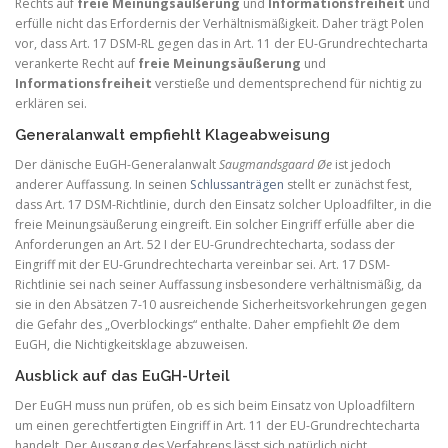
Rechts auf
freie Meinungsäußerung
und
Informationsfreiheit
und
erfülle nicht das Erfordernis der Verhältnismäßigkeit. Daher trägt Polen
vor, dass Art. 17 DSM-RL gegen das in Art. 11 der EU-Grundrechtecharta
verankerte Recht auf
freie Meinungsäußerung
und
Informationsfreiheit
verstieße und dementsprechend für nichtig zu
erklären sei.
Generalanwalt empfiehlt Klageabweisung
Der dänische EuGH-Generalanwalt
Saugmandsgaard Øe
ist jedoch
anderer Auffassung. In seinen
Schlussanträgen
stellt er zunächst fest,
dass Art. 17 DSM-Richtlinie, durch den Einsatz solcher Uploadfilter, in die
freie Meinungsäußerung eingreift. Ein solcher Eingriff erfülle aber die
Anforderungen an Art. 52 I der EU-Grundrechtecharta, sodass der
Eingriff mit der EU-Grundrechtecharta vereinbar sei. Art. 17 DSM-
Richtlinie sei nach seiner Auffassung insbesondere verhältnismäßig, da
sie in den Absätzen 7-10 ausreichende Sicherheitsvorkehrungen gegen
die Gefahr des „Overblockings“ enthalte. Daher empfiehlt Øe dem
EuGH, die Nichtigkeitsklage abzuweisen.
Ausblick auf das EuGH-Urteil
Der EuGH muss nun prüfen, ob es sich beim Einsatz von Uploadfiltern
um einen gerechtfertigten Eingriff in Art. 11 der EU-Grundrechtecharta
handelt. Der Ausgang des Verfahrens lässt sich natürlich nicht