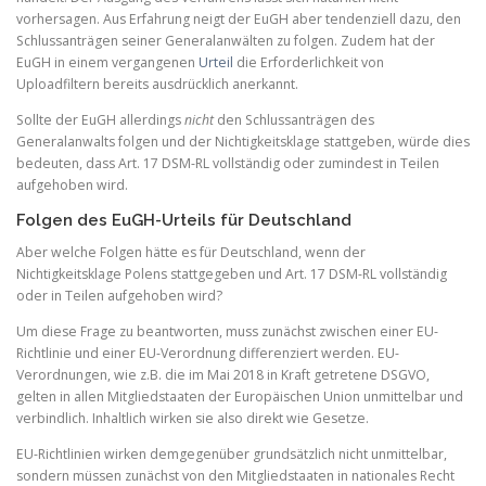
vorhersagen. Aus Erfahrung neigt der EuGH aber tendenziell dazu, den
Schlussanträgen seiner Generalanwälten zu folgen. Zudem hat der
EuGH in einem vergangenen
Urteil
die Erforderlichkeit von
Uploadfiltern bereits ausdrücklich anerkannt.
Sollte der EuGH allerdings
nicht
den Schlussanträgen des
Generalanwalts folgen und der Nichtigkeitsklage stattgeben, würde dies
bedeuten, dass Art. 17 DSM-RL vollständig oder zumindest in Teilen
aufgehoben wird.
Folgen des EuGH-Urteils für Deutschland
Aber welche Folgen hätte es für Deutschland, wenn der
Nichtigkeitsklage Polens stattgegeben und Art. 17 DSM-RL vollständig
oder in Teilen aufgehoben wird?
Um diese Frage zu beantworten, muss zunächst zwischen einer EU-
Richtlinie und einer EU-Verordnung differenziert werden. EU-
Verordnungen, wie z.B. die im Mai 2018 in Kraft getretene DSGVO,
gelten in allen Mitgliedstaaten der Europäischen Union unmittelbar und
verbindlich. Inhaltlich wirken sie also direkt wie Gesetze.
EU-Richtlinien wirken demgegenüber grundsätzlich nicht unmittelbar,
sondern müssen zunächst von den Mitgliedstaaten in nationales Recht