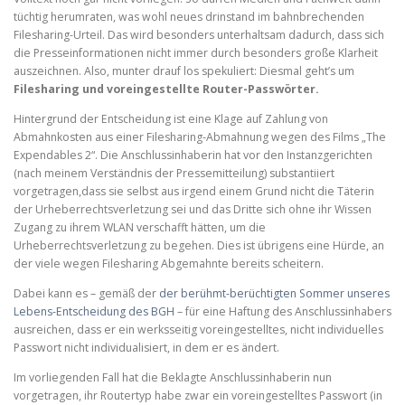
tüchtig herumraten, was wohl neues drinstand im bahnbrechenden
Filesharing-Urteil. Das wird besonders unterhaltsam dadurch, dass sich
die Presseinformationen nicht immer durch besonders große Klarheit
auszeichnen. Also, munter drauf los spekuliert: Diesmal geht’s um
Filesharing und voreingestellte Router-Passwörter.
Hintergrund der Entscheidung ist eine Klage auf Zahlung von
Abmahnkosten aus einer Filesharing-Abmahnung wegen des Films „The
Expendables 2“. Die Anschlussinhaberin hat vor den Instanzgerichten
(nach meinem Verständnis der Pressemitteilung) substantiiert
vorgetragen,dass sie selbst aus irgend einem Grund nicht die Täterin
der Urheberrechtsverletzung sei und das Dritte sich ohne ihr Wissen
Zugang zu ihrem WLAN verschafft hätten, um die
Urheberrechtsverletzung zu begehen. Dies ist übrigens eine Hürde, an
der viele wegen Filesharing Abgemahnte bereits scheitern.
Dabei kann es – gemäß der
der berühmt-berüchtigten Sommer unseres
Lebens-Entscheidung des BGH
– für eine Haftung des Anschlussinhabers
ausreichen, dass er ein werksseitig voreingestelltes, nicht individuelles
Passwort nicht individualisiert, in dem er es ändert.
Im vorliegenden Fall hat die Beklagte Anschlussinhaberin nun
vorgetragen, ihr Routertyp habe zwar ein voreingestelltes Passwort (in