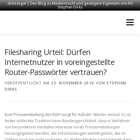
dirks.legal | Der Blog zu Medienrecht und geistigem Eigentum von RA
Stephan Dirks
Zum
Inhalt
Menü
springen
START
KONTAKT
RECHTSANWALT DIRKS
Filesharing Urteil: Dürfen
Internetnutzer in voreingestellte
Router-Passwörter vertrauen?
MEDIEN
IMPRESSUM
VERÖFFENTLICHT AM
25. NOVEMBER 2016
VON
STEPHAN
DIRKS
Eine Pressemitteilung des BGH sorgt für Aufruhr.
Wieder einmal. Es ist
leider schlechte Tradition beim Bundesgerichtshof, dass in Verfahren
von besonderem medialen Interesse vorab Pressemitteilungen
herausgegeben werden, die Entscheidungen wiedergeben, die im
Volltext noch gar nicht vorliegen. So dürfen Medien und Fachwelt dann