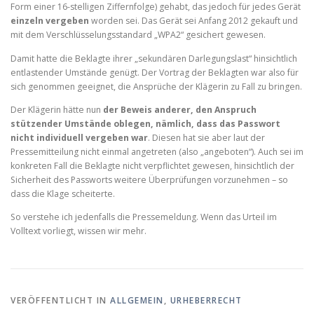
Form einer 16-stelligen Ziffernfolge) gehabt, das jedoch für jedes Gerät
einzeln vergeben
worden sei. Das Gerät sei Anfang 2012 gekauft und
mit dem Verschlüsselungsstandard „WPA2“ gesichert gewesen.
Damit hatte die Beklagte ihrer „sekundären Darlegungslast“ hinsichtlich
entlastender Umstände genügt. Der Vortrag der Beklagten war also für
sich genommen geeignet, die Ansprüche der Klägerin zu Fall zu bringen.
Der Klägerin hätte nun
der Beweis anderer, den Anspruch
stützender Umstände oblegen, nämlich, dass das Passwort
nicht individuell vergeben war
. Diesen hat sie aber laut der
Pressemitteilung nicht einmal angetreten (also „angeboten“). Auch sei im
konkreten Fall die Beklagte nicht verpflichtet gewesen, hinsichtlich der
Sicherheit des Passworts weitere Überprüfungen vorzunehmen – so
dass die Klage scheiterte.
So verstehe ich jedenfalls die Pressemeldung. Wenn das Urteil im
Volltext vorliegt, wissen wir mehr.
VERÖFFENTLICHT IN
ALLGEMEIN
,
URHEBERRECHT