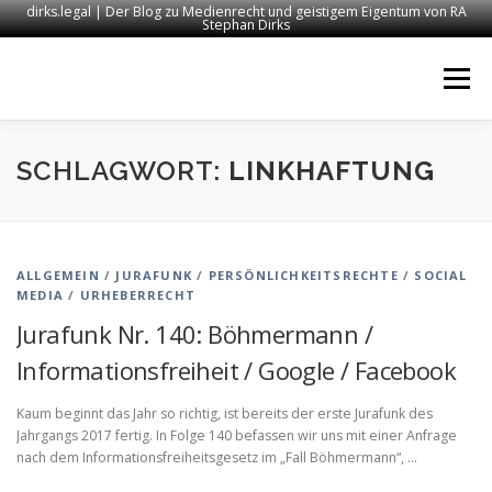
dirks.legal | Der Blog zu Medienrecht und geistigem Eigentum von RA
Stephan Dirks
Zum
Inhalt
Menü
springen
START
KONTAKT
RECHTSANWALT DIRKS
SCHLAGWORT:
LINKHAFTUNG
MEDIEN
IMPRESSUM
ALLGEMEIN
/
JURAFUNK
/
PERSÖNLICHKEITSRECHTE
/
SOCIAL
MEDIA
/
URHEBERRECHT
Jurafunk Nr. 140: Böhmermann /
Informationsfreiheit / Google / Facebook
Kaum beginnt das Jahr so richtig, ist bereits der erste Jurafunk des
Jahrgangs 2017 fertig. In Folge 140 befassen wir uns mit einer Anfrage
nach dem Informationsfreiheitsgesetz im „Fall Böhmermann“, …