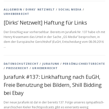
ALLGEMEIN
/
DIRKS' NETZWELT
/
SOCIAL MEDIA
/
URHEBERRECHT
[Dirks‘ Netzwelt] Haftung für Links
Der Einschlag war vorhersehbar. Bereits im Jurafunk Nr. 137 habe ich mit
Henry Krasemann das Urteil in der Sache „GS Media“ besprochen, in
dem der Europäische Gerichtshof (EuGH, Entscheidung vom 08.09.2016
…
DATENSCHUTZRECHT
/
JURAFUNK
/
PERSÖNLICHKEITSRECHTE
/
PRESSERECHT
/
URHEBERRECHT
Jurafunk #137: Linkhaftung nach EuGH,
Freie Benutzung bei Bildern, Shill Bidding
bei Ebay
Der neue Jurafunk ist da! in der bereits 137. Folge unseres sympathisch-
anarchischen Kieler Rechtspodcasts gibt es einerseits wenig