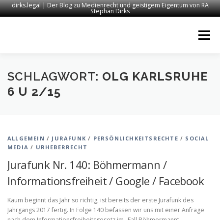
dirks.legal | Der Blog zu Medienrecht und geistigem Eigentum von RA
Stephan Dirks
Zum
Inhalt
Menü
springen
START
KONTAKT
RECHTSANWALT DIRKS
SCHLAGWORT:
OLG KARLSRUHE
6 U 2/15
MEDIEN
IMPRESSUM
ALLGEMEIN
/
JURAFUNK
/
PERSÖNLICHKEITSRECHTE
/
SOCIAL
MEDIA
/
URHEBERRECHT
Jurafunk Nr. 140: Böhmermann /
Informationsfreiheit / Google / Facebook
Kaum beginnt das Jahr so richtig, ist bereits der erste Jurafunk des
Jahrgangs 2017 fertig. In Folge 140 befassen wir uns mit einer Anfrage
nach dem Informationsfreiheitsgesetz im „Fall Böhmermann“, …