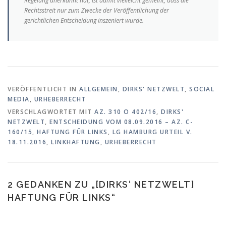
Regelung anerkannt hat, ist damit vielleicht gemeint, dass die
Rechtsstreit nur zum Zwecke der Veröffentlichung der
gerichtlichen Entscheidung inszeniert wurde.
VERÖFFENTLICHT IN
ALLGEMEIN
,
DIRKS' NETZWELT
,
SOCIAL
MEDIA
,
URHEBERRECHT
VERSCHLAGWORTET MIT
AZ. 310 O 402/16
,
DIRKS'
NETZWELT
,
ENTSCHEIDUNG VOM 08.09.2016 – AZ. C-
160/15
,
HAFTUNG FÜR LINKS
,
LG HAMBURG URTEIL V.
18.11.2016
,
LINKHAFTUNG
,
URHEBERRECHT
2 GEDANKEN ZU „
[DIRKS‘ NETZWELT]
HAFTUNG FÜR LINKS
“