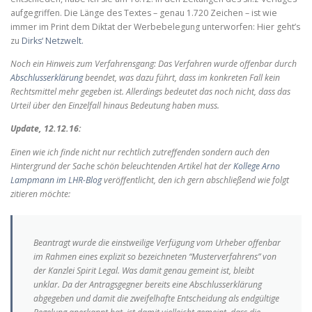
aufgegriffen. Die Länge des Textes – genau 1.720 Zeichen – ist wie
immer im Print dem Diktat der Werbebelegung unterworfen: Hier geht’s
zu
Dirks‘ Netzwelt.
Noch ein Hinweis zum Verfahrensgang: Das Verfahren wurde offenbar durch
Abschlusserklärung
beendet, was dazu führt, dass im konkreten Fall kein
Rechtsmittel mehr gegeben ist. Allerdings bedeutet das noch nicht, dass das
Urteil über den Einzelfall hinaus Bedeutung haben muss.
Update, 12.12.16:
Einen wie ich finde nicht nur rechtlich zutreffenden sondern auch den
Hintergrund der Sache schön beleuchtenden Artikel hat der
Kollege Arno
Lampmann im LHR-Blog
veröffentlicht, den ich gern abschließend wie folgt
zitieren möchte:
Beantragt wurde die einstweilige Verfügung vom Urheber offenbar
im Rahmen eines explizit so bezeichneten “Musterverfahrens” von
der Kanzlei Spirit Legal. Was damit genau gemeint ist, bleibt
unklar. Da der Antragsgegner bereits eine Abschlusserklärung
abgegeben und damit die zweifelhafte Entscheidung als endgültige