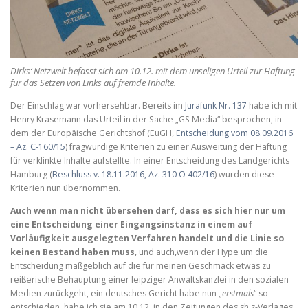
Dirks‘ Netzwelt befasst sich am 10.12. mit dem unseligen Urteil zur Haftung
für das Setzen von Links auf fremde Inhalte.
Der Einschlag war vorhersehbar. Bereits im
Jurafunk Nr. 137
habe ich mit
Henry Krasemann das Urteil in der Sache „GS Media“ besprochen, in
dem der Europäische Gerichtshof (EuGH,
Entscheidung vom 08.09.2016
– Az. C-160/15
) fragwürdige Kriterien zu einer Ausweitung der Haftung
für verklinkte Inhalte aufstellte. In einer Entscheidung des Landgerichts
Hamburg (
Beschluss v. 18.11.2016, Az. 310 O 402/16
) wurden diese
Kriterien nun übernommen.
Auch wenn man nicht übersehen darf, dass es sich hier nur um
eine Entscheidung einer Eingangsinstanz in einem auf
Vorläufigkeit ausgelegten Verfahren handelt und die Linie so
keinen Bestand haben muss
, und auch,wenn der Hype um die
Entscheidung maßgeblich auf die für meinen Geschmack etwas zu
reißerische Behauptung einer leipziger Anwaltskanzlei in den sozialen
Medien zurückgeht, ein deutsches Gericht habe nun „
erstmals
“ so
entschieden, habe ich sie am 10.12. in den Zeitungen des sh.z-Verlages