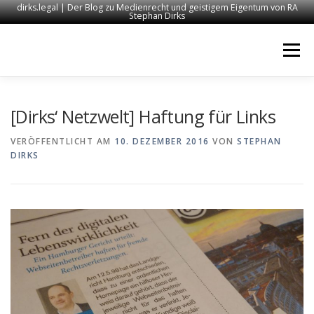
dirks.legal | Der Blog zu Medienrecht und geistigem Eigentum von RA
Stephan Dirks
Zum
Inhalt
Menü
springen
START
KONTAKT
RECHTSANWALT DIRKS
[Dirks‘ Netzwelt] Haftung für Links
VERÖFFENTLICHT AM
10. DEZEMBER 2016
VON
STEPHAN
DIRKS
MEDIEN
IMPRESSUM