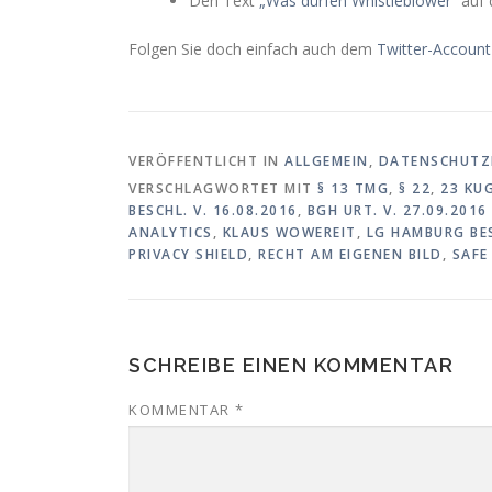
Den Text
„Was dürfen Whistleblower“
auf 
Folgen Sie doch einfach auch dem
Twitter-Account
VERÖFFENTLICHT IN
ALLGEMEIN
,
DATENSCHUTZ
VERSCHLAGWORTET MIT
§ 13 TMG
,
§ 22
,
23 KU
BESCHL. V. 16.08.2016
,
BGH URT. V. 27.09.2016 
ANALYTICS
,
KLAUS WOWEREIT
,
LG HAMBURG BES
PRIVACY SHIELD
,
RECHT AM EIGENEN BILD
,
SAFE
SCHREIBE EINEN KOMMENTAR
KOMMENTAR
*