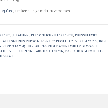
diesem Blog.
 @jufunk
, um keine Folge mehr zu verpassen.
RECHT
,
JURAFUNK
,
PERSÖNLICHKEITSRECHTE
,
PRESSERECHT
G
,
ALLEGMEINES PERSÖNLICHKEITSRECHT
,
AZ. VI ZR 427/15
,
BGH
- VI ZR 310/14)
,
ERKLÄRUNG ZUM DATENSCHUTZ
,
GOOGLE
CHL. V. 09.08.2016 - 406 HKO 120/16
,
PARTY BÜRGERMEISTER
,
 HARBOR