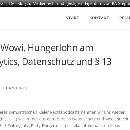
egal | Der Blog zu Medienrecht und geistigem Eigentum von RA Steph
START
KONTAKT
REC
ty-Wowi, Hungerlohn am
ytics, Datenschutz und § 13
TEPHAN DIRKS
unseres sympathischen Kieler Rechtspodcasts nehmen wir uns wieder
 (fast alle) wie immer aus dem Bereich Datenschutz und Medienrecht
ild-Zeitung als „Party Bürgermeister“ bekannt gemachten Klaus