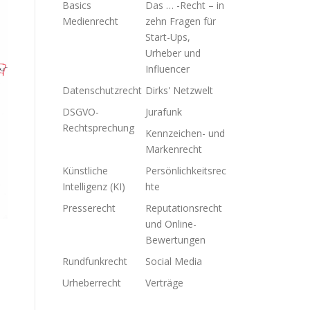
Basics
Das … -Recht – in
Medienrecht
zehn Fragen für
Start-Ups,
Urheber und
Influencer
Datenschutzrecht
Dirks' Netzwelt
DSGVO-
Jurafunk
Rechtsprechung
Kennzeichen- und
Markenrecht
Künstliche
Persönlichkeitsrec
Intelligenz (KI)
hte
Presserecht
Reputationsrecht
und Online-
Bewertungen
Rundfunkrecht
Social Media
Urheberrecht
Verträge