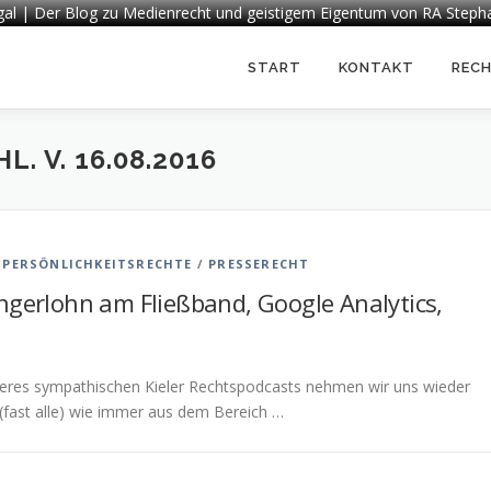
egal | Der Blog zu Medienrecht und geistigem Eigentum von RA Steph
START
KONTAKT
REC
. V. 16.08.2016
/
PERSÖNLICHKEITSRECHTE
/
PRESSERECHT
ngerlohn am Fließband, Google Analytics,
unseres sympathischen Kieler Rechtspodcasts nehmen wir uns wieder
 (fast alle) wie immer aus dem Bereich …