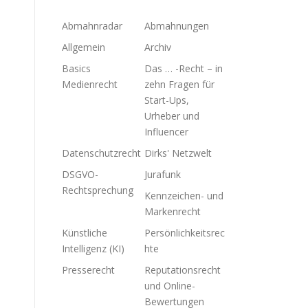
Abmahnradar
Abmahnungen
Allgemein
Archiv
Basics
Das … -Recht – in
Medienrecht
zehn Fragen für
Start-Ups,
Urheber und
Influencer
Datenschutzrecht
Dirks' Netzwelt
DSGVO-
Jurafunk
Rechtsprechung
Kennzeichen- und
Markenrecht
Künstliche
Persönlichkeitsrec
Intelligenz (KI)
hte
Presserecht
Reputationsrecht
und Online-
Bewertungen