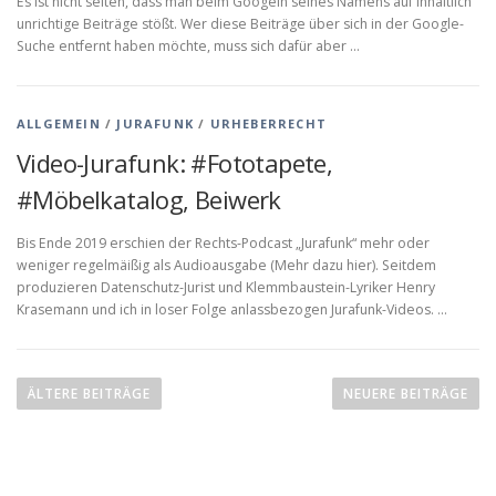
Es ist nicht selten, dass man beim Googeln seines Namens auf inhaltlich
unrichtige Beiträge stößt. Wer diese Beiträge über sich in der Google-
Suche entfernt haben möchte, muss sich dafür aber …
ALLGEMEIN
/
JURAFUNK
/
URHEBERRECHT
Video-Jurafunk: #Fototapete,
#Möbelkatalog, Beiwerk
Bis Ende 2019 erschien der Rechts-Podcast „Jurafunk“ mehr oder
weniger regelmäißig als Audioausgabe (Mehr dazu hier). Seitdem
produzieren Datenschutz-Jurist und Klemmbaustein-Lyriker Henry
Krasemann und ich in loser Folge anlassbezogen Jurafunk-Videos. …
B
e
ÄLTERE BEITRÄGE
NEUERE BEITRÄGE
i
t
r