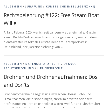
ALLGEMEIN
/
JURAFUNK
/
KÜNSTLICHE INTELLIGENZ (KI)
Rechtsbelehrung #122: Free Steam Boat
Willie!
Anfang Feburar 2024 war ich seit Langem wieder einmal zu Gast in
einem Rechts-Podcast – und dazu nicht irgendeinem, sondern dem
dienstältesten regelmäßig erscheinendem Rechtspodcast in
Deutschland, der „Rechtsbelehrung“ von …
ALLGEMEIN
/
DATENSCHUTZRECHT
/
DSGVO-
RECHTSPRECHUNG
/
URHEBERRECHT
Drohnen und Drohnenaufnahmen: Dos
and Don’ts
Drohnenfotografie begegnet uns inzwischen überall: Foto- und
Filmaufnahmen, die bis vor einigen Jahren im privaten oder semi-
professionellen Bereich undenkbar waren, weil für sie Hubschrauber