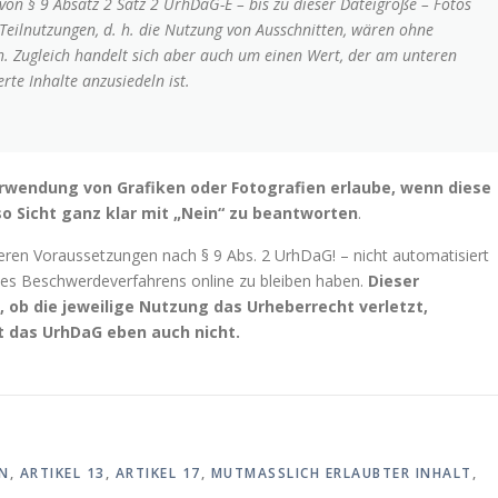
n § 9 Absatz 2 Satz 2 UrhDaG-E – bis zu dieser Dateigröße – Fotos
Teilnutzungen, d. h. die Nutzung von Ausschnitten, wären ohne
h. Zugleich handelt sich aber auch um einen Wert, der am unteren
rte Inhalte anzusiedeln ist.
 Verwendung von Grafiken oder Fotografien erlaube, wenn diese
lso Sicht ganz klar mit „Nein“ zu beantworten
.
iteren Voraussetzungen nach § 9 Abs. 2 UrhDaG! – nicht automatisiert
nes Beschwerdeverfahrens online zu bleiben haben.
Dieser
, ob die jeweilige Nutzung das Urheberrecht verletzt,
t das UrhDaG eben auch nicht.
EN
,
ARTIKEL 13
,
ARTIKEL 17
,
MUTMASSLICH ERLAUBTER INHALT
,