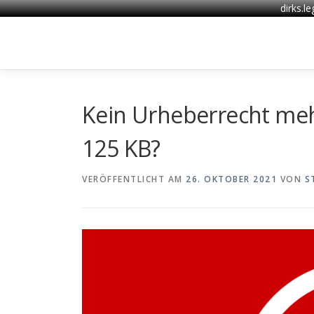
dirks.l
Zum
Inhalt
springen
Kein Urheberrecht meh
125 KB?
VERÖFFENTLICHT AM
26. OKTOBER 2021
VON
S