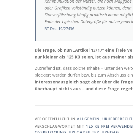
Kommunikation der Nutzer, die nach Maßgabe vo
oder Grafiken vollständig nutzen können, denn 
Sinnverfälschung häufig praktisch kaum möglic
Ende der typischen Dateigröße für nutzergenerie
BT-Drs. 19/27436
Die Frage, ob nun „Artikel 13/17“ eine freie
nur kleiner als 125 KB seien, ist aus meiner a
Zutreffend ist, dass solche Inhalte – unter den we
blockiert werden dürfen bzw. bis zum Abschluss ei
Interessenausgleich sagt aber über die Frage
überhaupt nichts aus – und diese Frage regel
VERÖFFENTLICHT IN
ALLGEMEIN
,
URHEBERRECHT
VERSCHLAGWORTET MIT
125 KB FREI VERWEND
OVERBLOCKING
,
UPLOADFILTER
,
URHDAG