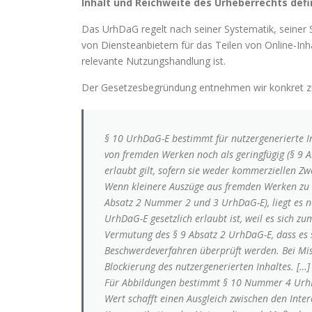
Inhalt und Reichweite des Urheberrechts defi
Das UrhDaG regelt nach seiner Systematik, seiner S
von Diensteanbietern für das Teilen von Online-In
relevante Nutzungshandlung ist.
Der Gesetzesbegründung entnehmen wir konkret zur
§ 10 UrhDaG-E bestimmt für nutzergenerierte I
von fremden Werken noch als geringfügig (§ 9
erlaubt gilt, sofern sie weder kommerziellen Z
Wenn kleinere Auszüge aus fremden Werken zu 
Absatz 2 Nummer 2 und 3 UrhDaG-E), liegt es n
UrhDaG-E gesetzlich erlaubt ist, weil es sich zu
Vermutung des § 9 Absatz 2 UrhDaG-E, dass es 
Beschwerdeverfahren überprüft werden. Bei Mis
Blockierung des nutzergenerierten Inhaltes. […]
Für Abbildungen bestimmt § 10 Nummer 4 UrhDa
Wert schafft einen Ausgleich zwischen den Inter