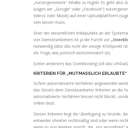
„nutzergenerierte“ Inhalte zu regeln. Es geht als
(sagen wir: „Google“ oder „Facebook“) nutzergeneri
Videos oder Musik) auf einer Uploadplattform (sag
sein lassen muss.
Einer der wesentlichen Kritikpunkte an der System
von Diensteanbietern ist ja die Furcht vor
„Overbl
notwendig
(dass das nicht der einzige Kritikpunkt is
die Frage, was politisch wünschenswert ist).
(Unter anderem) das Overblocking soll das UrhDaG v
KRITERIEN FÜR „MUTMASSLICH ERLAUBTE“ 
Sofern automatisierte Verfahren angewendet werd
das Gesetz dem Diensteanbieter Kriterien an die H
automatisierte Verfahren besser nicht blockt, son
online lässt.
Diesen Kriterien liegt die Überlegung zu Grunde, das
entweder ohnehin rechtmäßig sind oder wenn nicht, 
wenn es von Werken spricht, die
„nur geringfügig“
g