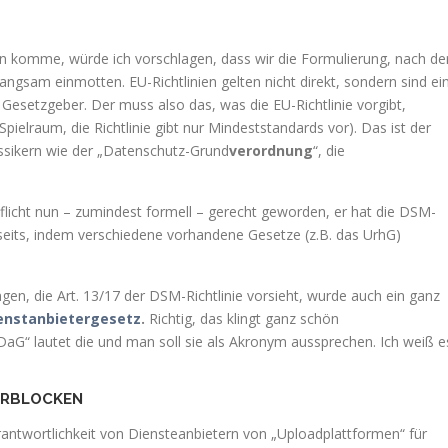
 komme, würde ich vorschlagen, dass wir die Formulierung, nach de
langsam einmotten. EU-Richtlinien gelten nicht direkt, sondern sind ei
 Gesetzgeber. Der muss also das, was die EU-Richtlinie vorgibt,
ielraum, die Richtlinie gibt nur Mindeststandards vor). Das ist der
ssikern wie der „Datenschutz-Grund
verordnung
“, die
licht nun – zumindest formell – gerecht geworden, er hat die DSM-
erseits, indem verschiedene vorhandene Gesetze (z.B. das UrhG)
ungen, die Art. 13/17 der DSM-Richtlinie vorsieht, wurde auch ein ganz
enstanbietergesetz
.
Richtig, das klingt ganz schön
aG“ lautet die und man soll sie als Akronym aussprechen. Ich weiß e
VERBLOCKEN
antwortlichkeit von Diensteanbietern von „Uploadplattformen“ für