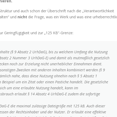
nieren.
truktur und auch schon der Überschrift nach die „Verantwortlichkeit
halten“ und
nicht
die Frage, was ein Werk und was eine urheberrechtli
 Geringfügigkeit und zur „125 KB“-Grenze:
nhalte (§ 9 Absatz 2 UrhDaG), bis zu welchem Umfang die Nutzung
 Absatz 2 Nummer 3 UrhDaG-E) und damit als mutmaßlich gesetzlich
wecken noch zur Erzielung nicht unerheblicher Einnahmen dient.
sonstigen Zwecken mit anderen Inhalten kombiniert werden (§ 9
ämlich nahe, dass diese Nutzung ohnehin nach § 5 Absatz 1
m Beispiel um ein Zitat oder einen Pastiche handelt. Die gesetzliche
sich um eine erlaubte Nutzung handelt, kann im
sbrauch erlaubt § 14 Absatz 4 UrhDaG-E zudem die sofortige
G-E die maximal zulässige Dateigröße mit 125 kB. Auch dieser
essen der Rechtsinhaber und der Nutzer. Er erlaubt eine effektive