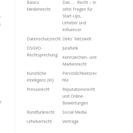
Basics
Das … -Recht – in
Medienrecht
zehn Fragen für
Start-Ups,
r
Urheber und
n
Influencer
Datenschutzrecht
Dirks' Netzwelt
DSGVO-
Jurafunk
Rechtsprechung
Kennzeichen- und
Markenrecht
Künstliche
Persönlichkeitsrec
Intelligenz (KI)
hte
Presserecht
Reputationsrecht
und Online-
s
Bewertungen
Rundfunkrecht
Social Media
Urheberrecht
Verträge