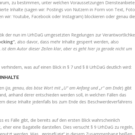
o darum, zu bestimmen, unter welchen Voraussetzungen Diensteanbiete
erte Inhalte (sagen wir: Postings von Nutzern in Form von Text, Foto
en wir: Youtube, Facebook oder Instagram) blockieren oder genau di
atik der nun im UrhDaG umgesetzten Regelungen zur Verantwortlichke
ocking“
, also davor, dass mehr Inhalte gesperrt werden, also
t, ist dem Autor dieser Zeilen klar, aber es geht hier ja gerade nicht um
erhindern, was auf einen Blick in § 7 und § 8 UrhDaG deutlich wird:
INHALTE
en (
ja, genau, das böse Wort mit „U“ am Anfang und „r“ am Ende
) gibt
and, anhand derer entschieden werden soll, in welchen Fällen das
dern diese Inhalte jedenfalls bis zum Ende des Beschwerdeverfahrens
s es Fälle gibt, die bereits auf den ersten Blick wahrscheinlich
eher eine Bagatelle darstellen. Dies versucht § 9 UrhDaG zu regeln,
enutzt werden. Was „geringfügig“ in diesem Zusammenhang heißen