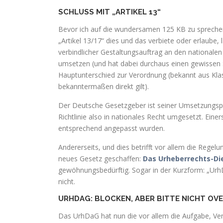
SCHLUSS MIT „ARTIKEL 13“
Bevor ich auf die wundersamen 125 KB zu sprechen
„Artikel 13/17“ dies und das verbiete oder erlaube, 
verbindlicher Gestaltungsauftrag an den nationalen
umsetzen (und hat dabei durchaus einen gewissen Sp
Hauptunterschied zur Verordnung (bekannt aus Kla
bekanntermaßen direkt gilt).
Der Deutsche Gesetzgeber ist seiner Umsetzungspf
Richtlinie also in nationales Recht umgesetzt. Ein
entsprechend angepasst wurden.
Andererseits, und dies betrifft vor allem die Regel
neues Gesetz geschaffen:
Das Urheberrechts-Di
gewöhnungsbedürftig. Sogar in der Kurzform: „UrhD
nicht.
URHDAG: BLOCKEN, ABER BITTE NICHT O
Das UrhDaG hat nun die vor allem die Aufgabe, Ver